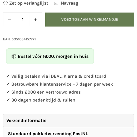
Zet op verlanglijst
Navraag
Verlaag
Verhoog
VOEG TOE AAN WINKELMANDJE
Hoeveelheid
de
de
hoeveelheid
hoeveelheid
voor
voor
EAN: 5051054157771
Vogelbescherming
Vogelbescherming
Voederhuis
Voederhuis
📦 Bestel vóór
16:00
,
morgen in huis
Sacramento
Sacramento
✔ Veilig betalen via iDEAL, Klarna & creditcard
✔ Betrouwbare klantenservice – 7 dagen per week
✔ Sinds 2008 een vertrouwd adres
✔ 30 dagen bedenktijd & ruilen
Verzendinformatie
Standaard pakketverzending PostNL