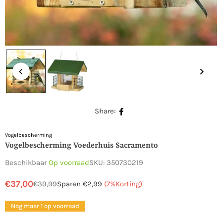
Share:
Vogelbescherming
Vogelbescherming Voederhuis Sacramento
Beschikbaar
Op voorraad
SKU:
350730219
€37,00
€39,99
Sparen
€2,99
(
7
%Korting)
Normale
prijs
Nog maar 1 op voorraad