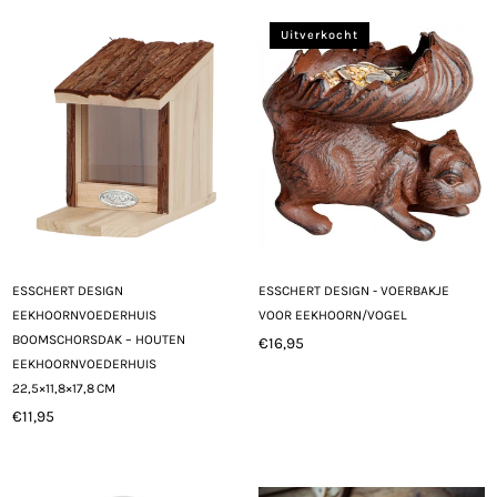
Uitverkocht
ESSCHERT DESIGN
ESSCHERT DESIGN - VOERBAKJE
EEKHOORNVOEDERHUIS
VOOR EEKHOORN/VOGEL
BOOMSCHORSDAK – HOUTEN
€16,95
Normale
EEKHOORNVOEDERHUIS
prijs
22,5×11,8×17,8 CM
€11,95
Normale
prijs