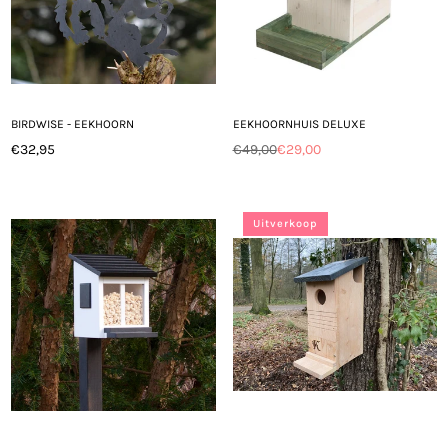
BIRDWISE - EEKHOORN
EEKHOORNHUIS DELUXE
€32,95
€49,00
€29,00
Normale
Normale
prijs
prijs
Uitverkoop