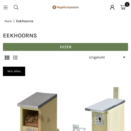
0
Huis
|
Eekhoorns
EEKHOORNS
FILTER
Sorteer
op
Wis alles