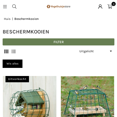
0
Huis
|
Beschermkooien
BESCHERMKOOIEN
FILTER
Sorteer
op
Wis alles
Uitverkocht