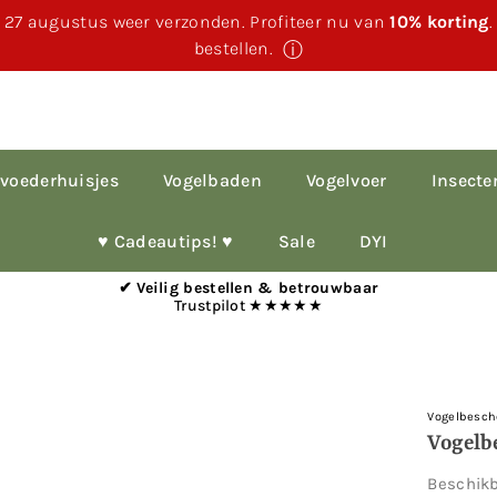
 27 augustus weer verzonden. Profiteer nu van
10% korting
bestellen.
ⓘ
voederhuisjes
Vogelbaden
Vogelvoer
Insecte
♥︎ Cadeautips! ♥︎
Sale
DYI
✔ Veilig bestellen & betrouwbaar
Trustpilot ★★★★★
Vogelbesch
Vogelb
Beschik