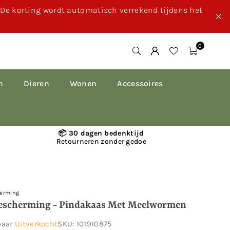
. De korting wordt automatisch verrekend tijdens het
0
n
Dieren
Wonen
Accessoires
📦 30 dagen bedenktijd
Retourneren zonder gedoe
erming
escherming - Pindakaas Met Meelwormen
baar
Uitverkocht
SKU:
101910875