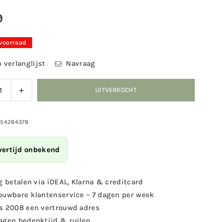
9
 voorraad
 verlanglijst
Navraag
ag
Verhoog
UITVERKOCHT
eid
de
eelheid
hoeveelheid
voor
054284378
lbescherming
Vogelbescherming
-
vertijd onbekend
akaas
Pindakaas
met
wormen
meelwormen
g betalen via iDEAL, Klarna & creditcard
ouwbare klantenservice – 7 dagen per week
s 2008 een vertrouwd adres
agen bedenktijd & ruilen