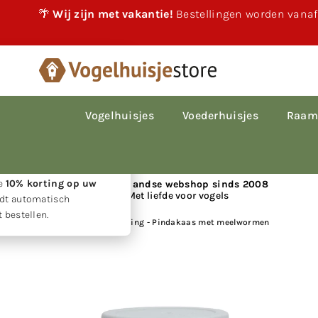
🌴
Wij zijn met vakantie!
Bestellingen worden vanaf
×
akantie!
 vakantie gewoon
le bestellingen worden
Vogelhuisjes
Voederhuisjes
Raam
p volgorde van
den.
w geduld ontvangt u
ie
10% korting op uw
📍 Nederlandse webshop sinds 2008
Met liefde voor vogels
rdt automatisch
 bestellen.
Huis
|
Vogelbescherming - Pindakaas met meelwormen