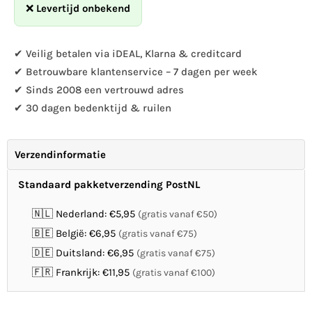
Hanging
Hanging
❌
Levertijd onbekend
water
water
dish
dish
Vesi
Vesi
✔ Veilig betalen via iDEAL, Klarna & creditcard
groen
groen
✔ Betrouwbare klantenservice – 7 dagen per week
✔ Sinds 2008 een vertrouwd adres
✔ 30 dagen bedenktijd & ruilen
Verzendinformatie
Standaard pakketverzending PostNL
🇳🇱 Nederland: €5,95
(gratis vanaf €50)
🇧🇪 België: €6,95
(gratis vanaf €75)
🇩🇪 Duitsland: €6,95
(gratis vanaf €75)
🇫🇷 Frankrijk: €11,95
(gratis vanaf €100)