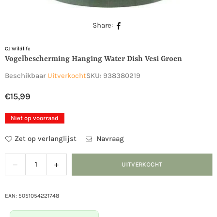
Share:
CJ Wildlife
Vogelbescherming Hanging Water Dish Vesi Groen
Beschikbaar
Uitverkocht
SKU:
938380219
€15,99
Normale
prijs
Niet op voorraad
Zet op verlanglijst
Navraag
Verlaag
Verhoog
UITVERKOCHT
Hoeveelheid
de
de
hoeveelheid
hoeveelheid
voor
voor
EAN: 5051054221748
Vogelbescherming
Vogelbescherming