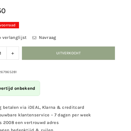
50
 voorraad
 verlanglijst
Navraag
ag
Verhoog
UITVERKOCHT
eid
de
eelheid
hoeveelheid
voor
267965281
lbad
Vogelbad
Vogel
vertijd onbekend
et
m/voet
al
metaal
g betalen via iDEAL, Klarna & creditcard
ouwbare klantenservice – 7 dagen per week
s 2008 een vertrouwd adres
agen bedenktijd & ruilen