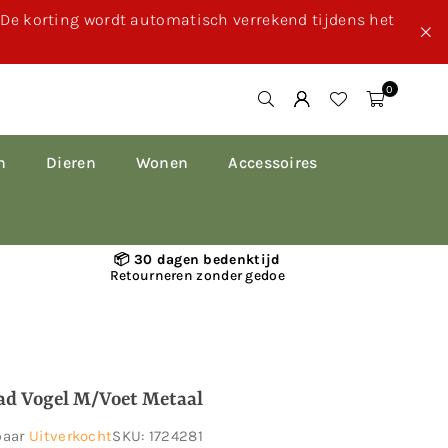
. De korting wordt automatisch verrekend tijdens het
0
n
Dieren
Wonen
Accessoires
📦 30 dagen bedenktijd
Retourneren zonder gedoe
ad Vogel M/voet Metaal
baar
Uitverkocht
SKU:
1724281