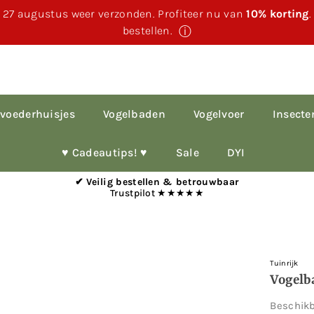
 27 augustus weer verzonden. Profiteer nu van
10% korting
bestellen.
ⓘ
voederhuisjes
Vogelbaden
Vogelvoer
Insecte
♥︎ Cadeautips! ♥︎
Sale
DYI
✔ Veilig bestellen & betrouwbaar
Trustpilot ★★★★★
Tuinrijk
Vogelb
Beschik