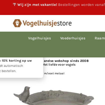
🌴
Wij zijn met vakantie!
Bestellingen worden vanaf
×
akantie!
 vakantie gewoon
le bestellingen worden
Vogelhuisjes
Voederhuisjes
Raam
p volgorde van
den.
w geduld ontvangt u
ie
10% korting op uw
📍 Nederlandse webshop sinds 2008
Met liefde voor vogels
rdt automatisch
 bestellen.
Huis
|
Vogelbad Vogel m/voet metaal