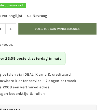
de op voorraad
 verlanglijst
Navraag
ag
Verhoog
VOEG TOE AAN WINKELMANDJE
eid
de
eelheid
hoeveelheid
voor
864997097
ngFriend
SingingFriend
-
oor 23:59 besteld,
zaterdag
in huis
Max
beige
g betalen via iDEAL, Klarna & creditcard
ouwbare klantenservice – 7 dagen per week
s 2008 een vertrouwd adres
agen bedenktijd & ruilen