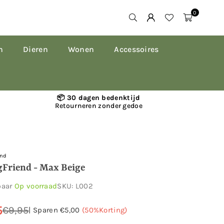
0
n
Dieren
Wonen
Accessoires
📦 30 dagen bedenktijd
Retourneren zonder gedoe
end
gFriend - Max Beige
baar
Op voorraad
SKU:
L002
5
€9,95
|
Sparen
€5,00
(
50
%Korting)