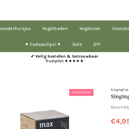
voederhuisjes
Vogelbaden
Vogelvoer
Insecte
♥︎ Cadeautips! ♥︎
Sale
DYI
✔ Veilig bestellen & betrouwbaar
Trustpilot ★★★★★
SingingFri
Uitverkoop
Singin
Beschik
€4,9
Normale