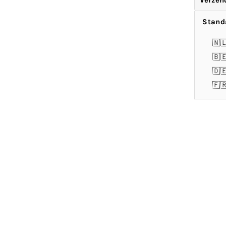
Verzen
Stand
🇳
🇧
🇩
🇫