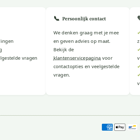
📞
Persoonlijk contact
We denken graag met je mee
lingen
en geven advies op maat.
z
g
Bekijk de
lgestelde vragen
klantenservicepagina
voor
v
contactopties en veelgestelde
vragen.
v