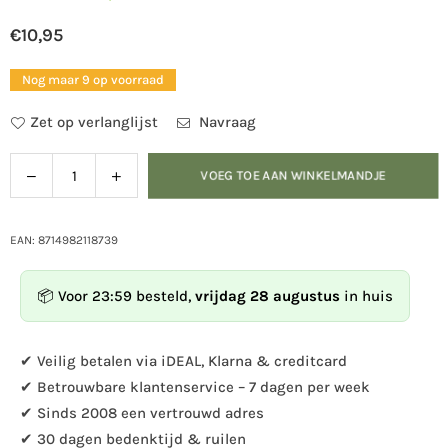
€10,95
Normale
prijs
Nog maar 9 op voorraad
Zet op verlanglijst
Navraag
Verlaag
Verhoog
VOEG TOE AAN WINKELMANDJE
Hoeveelheid
de
de
hoeveelheid
hoeveelheid
voor
voor
EAN: 8714982118739
Paraplu
Paraplu
winterprint
winterprint
📦 Voor 23:59 besteld,
vrijdag 28 augustus
in huis
✔ Veilig betalen via iDEAL, Klarna & creditcard
✔ Betrouwbare klantenservice – 7 dagen per week
✔ Sinds 2008 een vertrouwd adres
✔ 30 dagen bedenktijd & ruilen