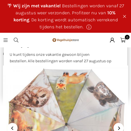
🌴
Wij zijn met vakantie!
Bestellingen worden vanaf 27
augustus weer verzonden. Profiteer nu van
10%
korting
. De korting wordt automatisch verrekend
tijdens het bestellen.
ⓘ
0
×
🌴 Wij zijn met vakantie!
Huis
|
Paraplu winterprint
U kunt tijdens onze vakantie gewoon blijven
bestellen. Alle bestellingen worden vanaf 27 augustus op
volgorde van binnenkomst verzonden.
Als bedankje voor uw geduld ontvangt u tijdens onze
vakantie
10% korting op uw bestelling
. Deze wordt
automatisch verrekend tijdens het bestellen.