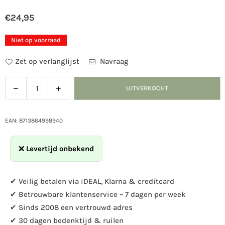
€24,95
Normale
prijs
Niet op voorraad
Zet op verlanglijst
Navraag
Verlaag
Verhoog
UITVERKOCHT
Hoeveelheid
de
de
hoeveelheid
hoeveelheid
voor
voor
EAN: 8713864998940
Nestkast
Nestkast
Nina
Nina
❌
Levertijd onbekend
grijs
grijs
✔ Veilig betalen via iDEAL, Klarna & creditcard
✔ Betrouwbare klantenservice – 7 dagen per week
✔ Sinds 2008 een vertrouwd adres
✔ 30 dagen bedenktijd & ruilen