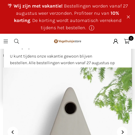
🌴
Wij zijn met vakantie!
Bestellingen worden vanaf 27
augustus weer verzonden. Profiteer nu van
10%
korting
. De korting wordt automatisch verrekend
tijdens het bestellen.
ⓘ
0
×
🌴 Wij zijn met vakantie!
Huis
|
Nestkast Nina grijs
U kunt tijdens onze vakantie gewoon blijven
bestellen. Alle bestellingen worden vanaf 27 augustus op
volgorde van binnenkomst verzonden.
Als bedankje voor uw geduld ontvangt u tijdens onze
vakantie
10% korting op uw bestelling
. Deze wordt
automatisch verrekend tijdens het bestellen.