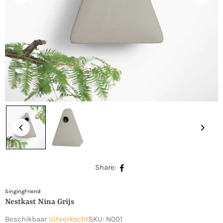
Share:
SingingFriend
Nestkast Nina Grijs
Beschikbaar
Uitverkocht
SKU:
N001