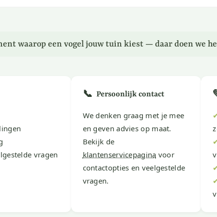
ent waarop een vogel jouw tuin kiest — daar doen we he
📞
Persoonlijk contact
We denken graag met je mee
lingen
en geven advies op maat.
z
g
Bekijk de
lgestelde vragen
klantenservicepagina
voor
v
contactopties en veelgestelde
vragen.
v