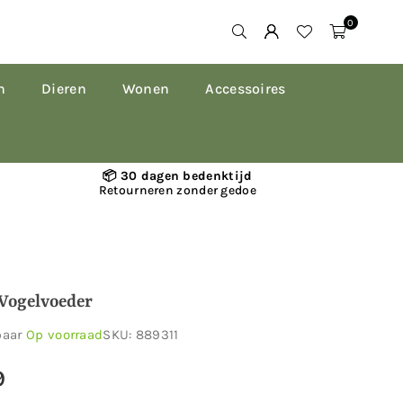
0
n
Dieren
Wonen
Accessoires
📦 30 dagen bedenktijd
Retourneren zonder gedoe
 Vogelvoeder
baar
Op voorraad
SKU:
889311
9