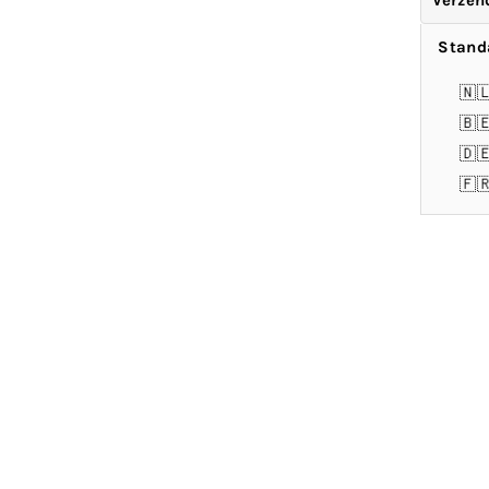
Verzen
Stand
🇳
🇧
🇩
🇫