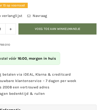
r 15 op voorraad
 verlanglijst
Navraag
ag
Verhoog
VOEG TOE AAN WINKELMANDJE
eid
de
eelheid
hoeveelheid
voor
17893110
s
Narcis
voeder
Vogelvoeder
estel vóór
16:00
,
morgen in huis
g betalen via iDEAL, Klarna & creditcard
ouwbare klantenservice – 7 dagen per week
s 2008 een vertrouwd adres
agen bedenktijd & ruilen