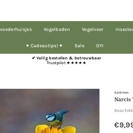
voederhuisjes
Vogelbaden
Vogelvoer
Insecte
♥︎ Cadeautips! ♥︎
Sale
DYI
✔ Veilig bestellen & betrouwbaar
Trustpilot ★★★★★
Gardman
Narcis
Beschik
€9,9
Normale