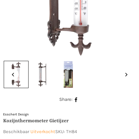
Share:
Esschert Design
Kozijnthermometer Gietijzer
Beschikbaar
Uitverkocht
SKU:
TH84