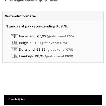
✔ 30 dagen bedenktijd & ruilen
Verzendinformatie
Standaard pakketverzending PostNL
🇳🇱 Nederland: €5,95
(gratis vanaf €50)
🇧🇪 België: €6,95
(gratis vanaf €75)
🇩🇪 Duitsland: €6,95
(gratis vanaf €75)
🇫🇷 Frankrijk: €11,95
(gratis vanaf €100)
Omschrijving