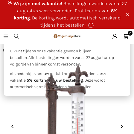
🌴
Wij zijn met vakantie!
Bestellingen worden vanaf 27
augustus weer verzonden. Profiteer nu van
5%
korting
. De korting wordt automatisch verrekend
tijdens het bestellen.
ⓘ
0
×
🌴 Wij zijn met vakantie!
Huis
|
Kozijnthermometer gietijzer
U kunt tijdens onze vakantie gewoon blijven
bestellen. Alle bestellingen worden vanaf 27 augustus op
volgorde van binnenkomst verzonden.
Als bedankje voor uw geduld ontvangt u tijdens onze
vakantie
5% korting op uw bestelling
. Deze wordt
automatisch verrekend tijdens het bestellen.