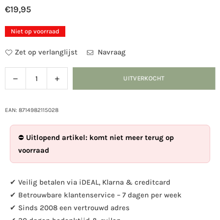
€19,95
Normale
prijs
Niet op voorraad
Zet op verlanglijst
Navraag
Verlaag
Verhoog
UITVERKOCHT
Hoeveelheid
de
de
hoeveelheid
hoeveelheid
voor
voor
EAN: 8714982115028
Kozijnthermometer
Kozijnthermometer
gietijzer
gietijzer
⛔
Uitlopend artikel: komt niet meer terug op
voorraad
✔ Veilig betalen via iDEAL, Klarna & creditcard
✔ Betrouwbare klantenservice – 7 dagen per week
✔ Sinds 2008 een vertrouwd adres