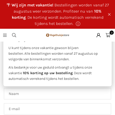
🌴
Wij zijn met vakantie!
Bestellingen worden vanaf 27
augustus weer verzonden. Profiteer nu van
10%
korting
. De korting wordt automatisch verrekend
tijdens het bestellen.
ⓘ
0
×
🌴 Wij zijn met vakantie!
Huis
|
Contact
U kunt tijdens onze vakantie gewoon blijven
bestellen. Alle bestellingen worden vanaf 27 augustus op
volgorde van binnenkomst verzonden.
Contact Us
Als bedankje voor uw geduld ontvangt u tijdens onze
Get in touch and let us know how we can help. Have a
vakantie
10% korting op uw bestelling
. Deze wordt
question but aren’t sure who to contact? Get in touch and a
automatisch verrekend tijdens het bestellen.
member of our team will reach out to you.