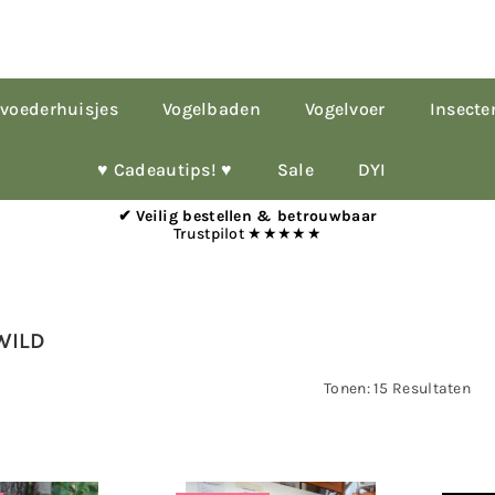
voederhuisjes
Vogelbaden
Vogelvoer
Insecte
♥︎ Cadeautips! ♥︎
Sale
DYI
✔ Veilig bestellen & betrouwbaar
Trustpilot ★★★★★
WILD
Tonen: 15 Resultaten