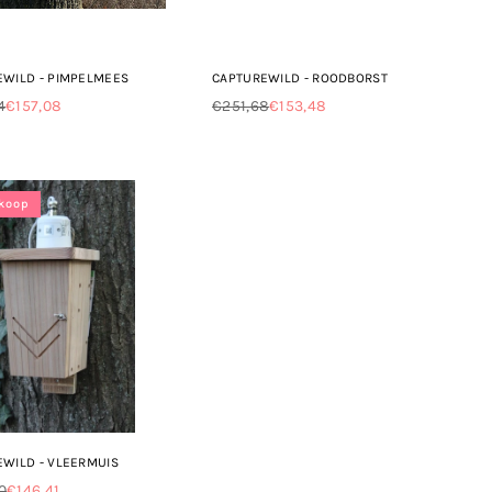
EWILD - PIMPELMEES
CAPTUREWILD - ROODBORST
4
€157,08
€251,68
€153,48
le
Normale
prijs
rkoop
WILD - VLEERMUIS
0
€146,41