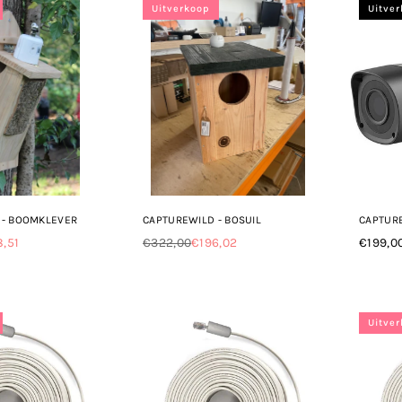
Uitverkoop
Uitve
 - BOOMKLEVER
CAPTUREWILD - BOSUIL
CAPTURE
8,51
€322,00
€196,02
€199,0
Normale
Norma
prijs
prijs
Uitve