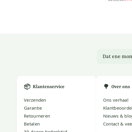
Normale
prijs
Dat ene mom
📦
🌳
Klantenservice
Over ons
Verzenden
Ons verhaal
Garantie
Klantbeoorde
Retourneren
Nieuws & blo
Betalen
Contact & vee
30 dagen bedenktijd