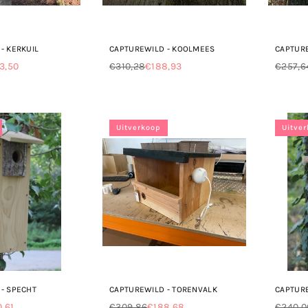
- KERKUIL
CAPTUREWILD - KOOLMEES
CAPTUR
3,50
€310,28
€188,93
€257,6
Normale
Norma
prijs
prijs
Uitverkoop
Uitve
- SPECHT
CAPTUREWILD - TORENVALK
CAPTURE
0,61
€309,86
€188,68
€240,0