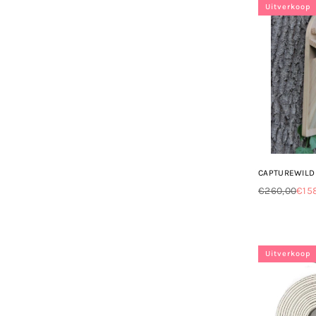
Uitverkoop
CAPTUREWILD
€260,00
€15
Normale
prijs
Uitverkoop