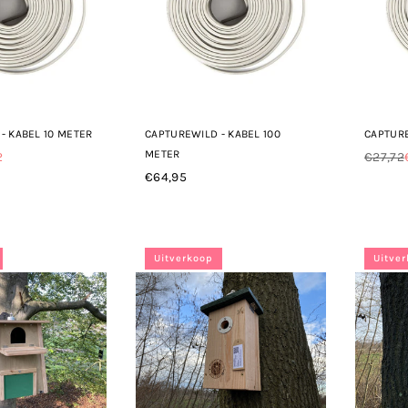
- KABEL 10 METER
CAPTUREWILD - KABEL 100
CAPTURE
METER
2
€27,72
Norma
€64,95
Normale
prijs
prijs
Uitverkoop
Uitve