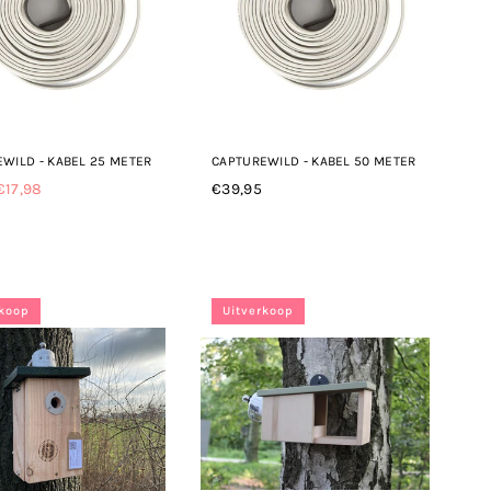
WILD - KABEL 25 METER
CAPTUREWILD - KABEL 50 METER
€17,98
€39,95
le
Normale
prijs
rkoop
Uitverkoop