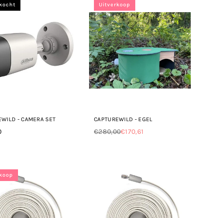
rkocht
Uitverkoop
WILD - CAMERA SET
CAPTUREWILD - EGEL
0
€280,00
€170,61
le
Normale
prijs
rkoop