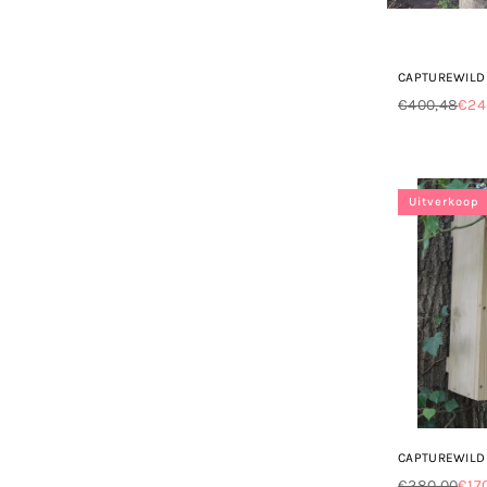
CAPTUREWILD 
€400,48
€24
Normale
prijs
Uitverkoop
CAPTUREWILD 
€280,00
€17