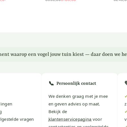
Normale
Norma
prijs
prijs
ent waarop een vogel jouw tuin kiest — daar doen we he
📞
Persoonlijk contact
We denken graag met je mee
lingen
en geven advies op maat.
z
g
Bekijk de
lgestelde vragen
klantenservicepagina
voor
v
contactopties en veelgestelde