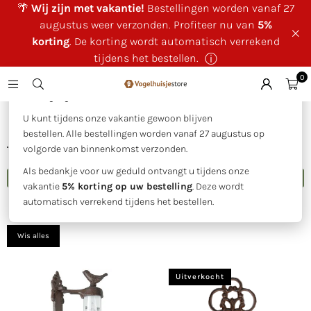
🌴
Wij zijn met vakantie!
Bestellingen worden vanaf 27
augustus weer verzonden. Profiteer nu van
5%
korting
. De korting wordt automatisch verrekend
tijdens het bestellen.
ⓘ
0
×
🌴 Wij zijn met vakantie!
Huis
|
Thermometers
U kunt tijdens onze vakantie gewoon blijven
bestellen. Alle bestellingen worden vanaf 27 augustus op
THERMOMETERS
volgorde van binnenkomst verzonden.
Als bedankje voor uw geduld ontvangt u tijdens onze
FILTER
vakantie
5% korting op uw bestelling
. Deze wordt
automatisch verrekend tijdens het bestellen.
Sorteer
op
Wis alles
Uitverkocht