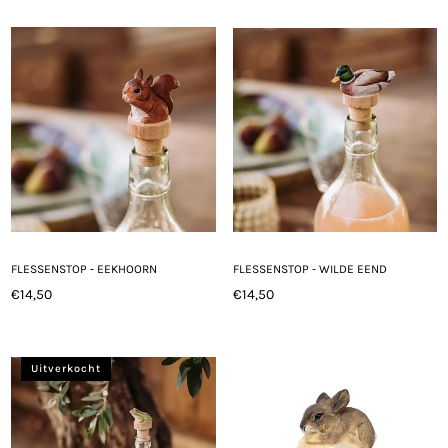
FLESSENSTOP - EEKHOORN
FLESSENSTOP - WILDE EEND
€14,50
€14,50
Normale
Normale
prijs
prijs
Uitverkocht