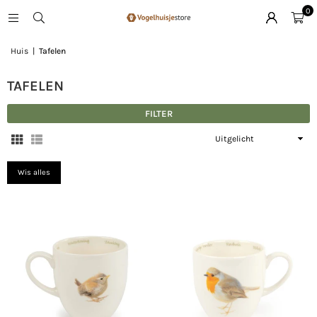
0
Huis
|
Tafelen
TAFELEN
FILTER
Sorteer
op
Wis alles