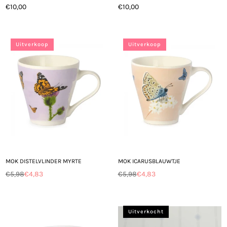
€10,00
€10,00
Normale
Normale
prijs
prijs
Uitverkoop
Uitverkoop
MOK DISTELVLINDER MYRTE
MOK ICARUSBLAUWTJE
€5,98
€4,83
€5,98
€4,83
Normale
Normale
prijs
prijs
Uitverkocht