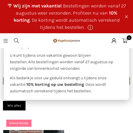
🌴
Wij zijn met vakantie!
Bestellingen worden vanaf 27
augustus weer verzonden. Profiteer nu van
10%
korting
. De korting wordt automatisch verrekend
tijdens het bestellen.
ⓘ
0
×
🌴 Wij zijn met vakantie!
Huis
|
Houtgesneden beelden
U kunt tijdens onze vakantie gewoon blijven
bestellen. Alle bestellingen worden vanaf 27 augustus op
HOUTGESNEDEN BEELDEN
volgorde van binnenkomst verzonden.
Als bedankje voor uw geduld ontvangt u tijdens onze
FILTER
vakantie
10% korting op uw bestelling
. Deze wordt
automatisch verrekend tijdens het bestellen.
Sorteer
op
Wis alles
Uitverkoop