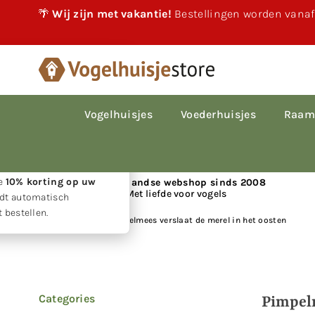
🌴
Wij zijn met vakantie!
Bestellingen worden vanaf
×
akantie!
 vakantie gewoon
le bestellingen worden
Vogelhuisjes
Voederhuisjes
Raam
p volgorde van
den.
w geduld ontvangt u
ie
10% korting op uw
📍 Nederlandse webshop sinds 2008
Met liefde voor vogels
rdt automatisch
 bestellen.
Huis
|
Nieuws
|
Pimpelmees verslaat de merel in het oosten
Categories
Pimpelm