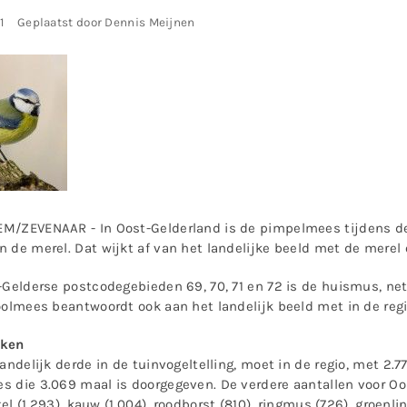
1
Geplaatst door Dennis Meijnen
/ZEVENAAR - In Oost-Gelderland is de pimpelmees tijdens de 
 de merel. Dat wijkt af van het landelijke beeld met de merel
-Gelderse postcodegebieden 69, 70, 71 en 72 is de huismus, net
oolmees beantwoordt ook aan het landelijk beeld met in de reg
aken
landelijk derde in de tuinvogeltelling, moet in de regio, met 2
 die 3.069 maal is doorgegeven. De verdere aantallen voor Oos
rtel (1.293), kauw (1.004), roodborst (810), ringmus (726), groenli