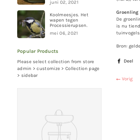
juni 02, 2021
Groenling
Koolmeesjes. Het
De groenli
wapen tegen
Processierupsen.
is nu tien
tuinvogels.
mei 06, 2021
Bron: geld
Popular Products
Deel
Please select collection from store
admin > customize > Collection page
> sidebar
Vorig