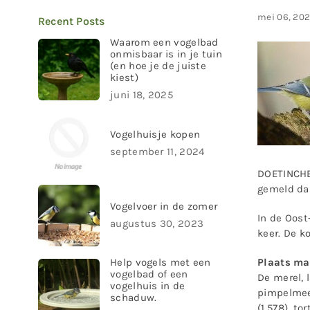
mei 06, 202
Recent Posts
Waarom een vogelbad
onmisbaar is in je tuin
(en hoe je de juiste
kiest)
juni 18, 2025
Vogelhuisje kopen
september 11, 2024
DOETINCHEM
gemeld dan
Vogelvoer in de zomer
In de Oost
augustus 30, 2023
keer. De k
Plaats m
Help vogels met een
vogelbad of een
De merel, 
vogelhuis in de
pimpelmees
schaduw.
(1.578), to