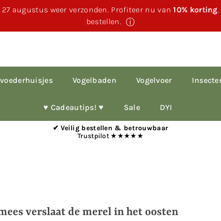
 27 augustus weer verzonden. Profiteer nu van
10% korting
bestellen.
ⓘ
voederhuisjes
Vogelbaden
Vogelvoer
Insecte
♥︎ Cadeautips! ♥︎
Sale
DYI
✔ Veilig bestellen & betrouwbaar
Trustpilot ★★★★★
ees verslaat de merel in het oosten