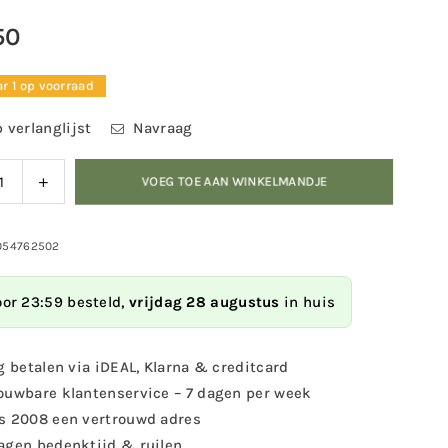
50
r 1 op voorraad
 verlanglijst
Navraag
ag
Verhoog
VOEG TOE AAN WINKELMANDJE
eid
de
eelheid
hoeveelheid
voor
054762502
i
Kombi
rsilo
voedersilo
oor 23:59 besteld,
vrijdag 28 augustus
in huis
Zaad
wit
g betalen via iDEAL, Klarna & creditcard
ouwbare klantenservice – 7 dagen per week
s 2008 een vertrouwd adres
agen bedenktijd & ruilen