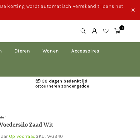
. De korting wordt automatisch verrekend tijdens het
0
n
Dieren
Wonen
Accessoires
📦 30 dagen bedenktijd
Retourneren zonder gedoe
rden
Voedersilo Zaad Wit
baar
Op voorraad
SKU:
WG340