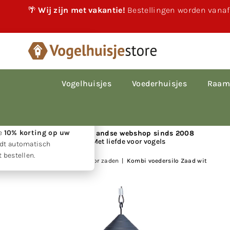
🌴
Wij zijn met vakantie!
Bestellingen worden vanaf
×
akantie!
 vakantie gewoon
le bestellingen worden
Vogelhuisjes
Voederhuisjes
Raam
p volgorde van
den.
w geduld ontvangt u
ie
10% korting op uw
📍 Nederlandse webshop sinds 2008
Met liefde voor vogels
rdt automatisch
 bestellen.
Huis
|
Voedersilo's voor zaden
|
Kombi voedersilo Zaad wit