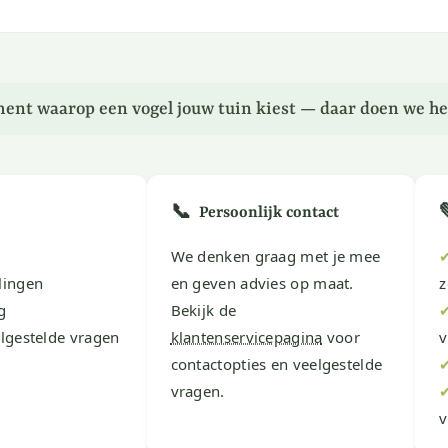
ent waarop een vogel jouw tuin kiest — daar doen we he
📞
Persoonlijk contact
We denken graag met je mee
lingen
en geven advies op maat.
z
g
Bekijk de
lgestelde vragen
klantenservicepagina
voor
v
contactopties en veelgestelde
vragen.
v