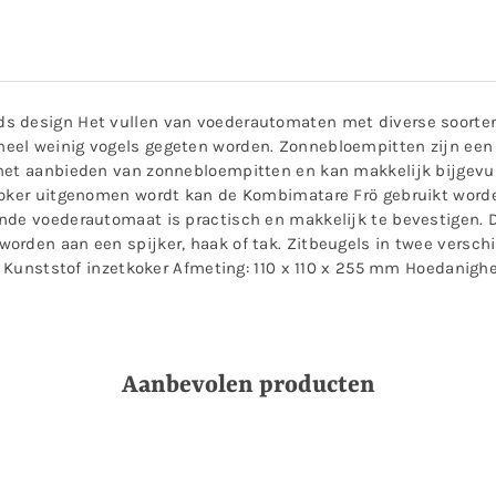
s design Het vullen van voederautomaten met diverse soorten
eel weinig vogels gegeten worden. Zonnebloempitten zijn een 
het aanbieden van zonnebloempitten en kan makkelijk bijgevul
tkoker uitgenomen wordt kan de Kombimatare Frö gebruikt word
ende voederautomaat is practisch en makkelijk te bevestigen.
orden aan een spijker, haak of tak. Zitbeugels in twee versch
l, Kunststof inzetkoker Afmeting: 110 x 110 x 255 mm Hoedanigh
Aanbevolen producten