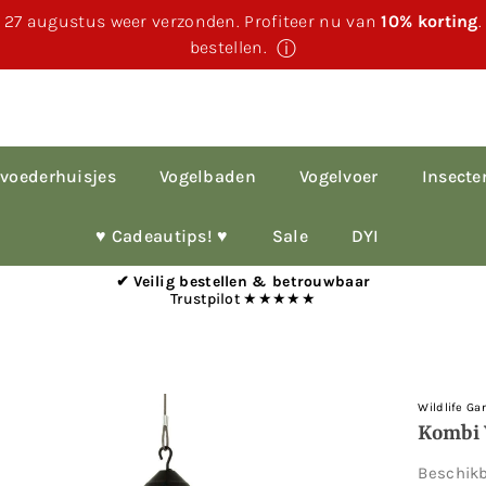
 27 augustus weer verzonden. Profiteer nu van
10% korting
bestellen.
ⓘ
voederhuisjes
Vogelbaden
Vogelvoer
Insecte
♥︎ Cadeautips! ♥︎
Sale
DYI
✔ Veilig bestellen & betrouwbaar
Trustpilot ★★★★★
Wildlife Ga
Kombi 
Beschik