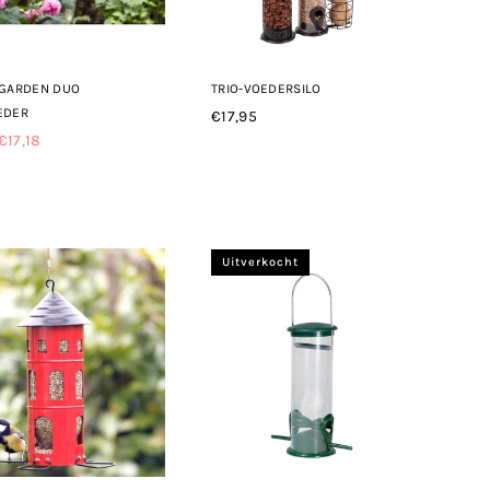
 GARDEN DUO
TRIO-VOEDERSILO
EDER
€17,95
Normale
€17,18
le
prijs
Uitverkocht