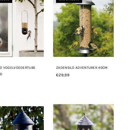
LO VOGELVOEDERTUBE
ZADENSILO ADVENTURER 40CM
ND
€29,99
Normale
le
prijs