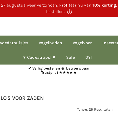
 27 augustus weer verzonden. Profiteer nu van
10% korting
bestellen.
ⓘ
voederhuisjes
Vogelbaden
Vogelvoer
Insecte
♥︎ Cadeautips! ♥︎
Sale
DYI
✔ Veilig bestellen & betrouwbaar
Trustpilot ★★★★★
LO'S VOOR ZADEN
Tonen: 29 Resultaten