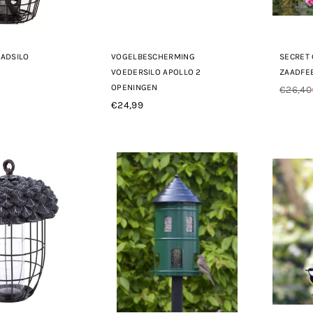
AADSILO
VOGELBESCHERMING
SECRET
VOEDERSILO APOLLO 2
ZAADFE
OPENINGEN
€26,40
Norma
€24,99
Normale
prijs
prijs