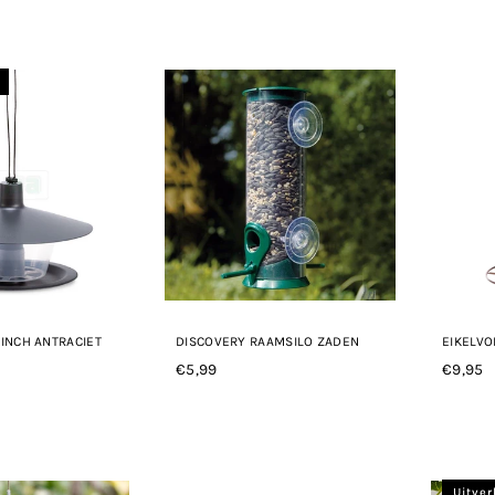
INCH ANTRACIET
DISCOVERY RAAMSILO ZADEN
EIKELVO
€5,99
€9,95
Normale
Norma
prijs
prijs
Uitve