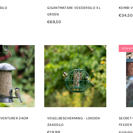
SILO
GIGANTMATARE VOEDERSILO XL
KOMBI 
GROEN
€34,50
Norma
€69,50
Normale
prijs
prijs
Uitve
DVENTURER 24CM
VOGELBESCHERMING - LONDEN
SECRET 
ZAADSILO
FEEDER
€19,99
€29,95