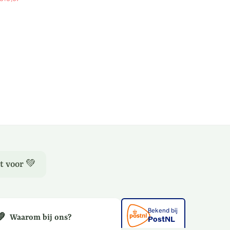
le
prijs
t voor 💚
💚
Waarom bij ons?