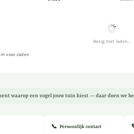
Normale
Norma
prijs
prijs
Bezig met laden...
em voor zaden
ent waarop een vogel jouw tuin kiest — daar doen we he
📞
Persoonlijk contact