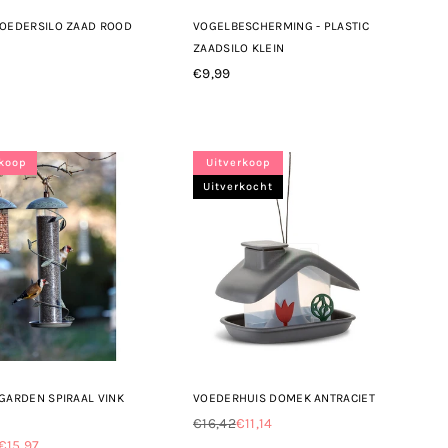
VOEDERSILO ZAAD ROOD
VOGELBESCHERMING - PLASTIC
ZAADSILO KLEIN
le
€9,99
Normale
prijs
rkoop
Uitverkoop
Uitverkocht
GARDEN SPIRAAL VINK
VOEDERHUIS DOMEK ANTRACIET
€16,42
€11,14
Normale
€15,97