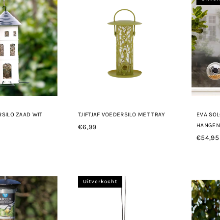
SILO ZAAD WIT
TJIFTJAF VOEDERSILO MET TRAY
EVA SO
HANGE
€6,99
Normale
€54,95
prijs
Norma
prijs
Uitverkocht