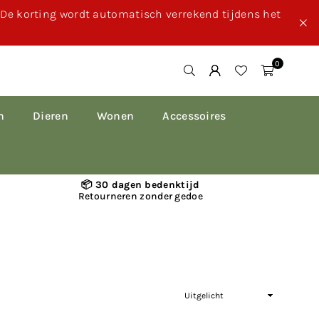
. De korting wordt automatisch verrekend tijdens het
0
n
Dieren
Wonen
Accessoires
📦 30 dagen bedenktijd
Retourneren zonder gedoe
Sorteer
op