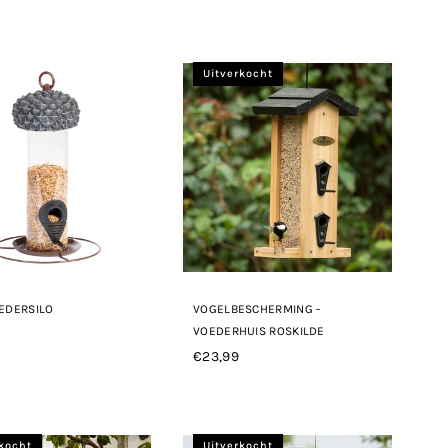
Uitverkocht
EDERSILO
VOGELBESCHERMING -
VOEDERHUIS ROSKILDE
le
€23,99
Normale
prijs
rkocht
Uitverkocht