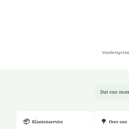
prijs
Voedersyste
Dat ene mom
📦
🌳
Klantenservice
Over ons