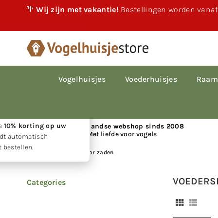
🌴
Wij zijn met vakantie!
Bestellingen worden vanaf
×
akantie!
 vakantie gewoon
le bestellingen worden
Vogelhuisjes
Voederhuisjes
Raam
p volgorde van
den.
w geduld ontvangt u
ie
10% korting op uw
📍 Nederlandse webshop sinds 2008
Met liefde voor vogels
rdt automatisch
 bestellen.
Huis
|
Voedersilo's voor zaden
VOEDERSI
Categories