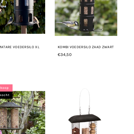
MATARE VOEDERSILO XL
KOMBI VOEDERSILO ZAAD ZWART
€34,50
Normale
le
prijs
rkoop
rkocht