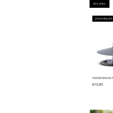
Wis alles
Uitverkocht
VOEDERHUIS F
€15,95
Normale
prijs