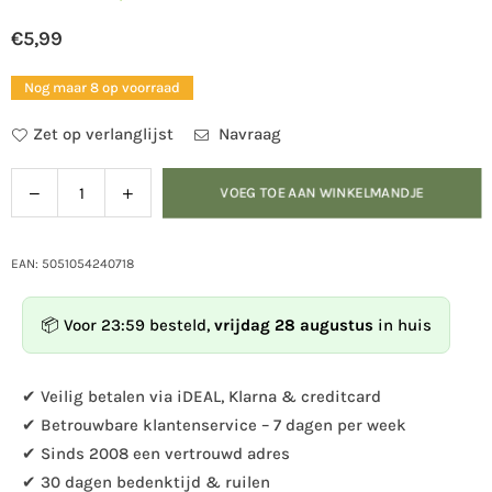
€5,99
Normale
prijs
Nog maar 8 op voorraad
Zet op verlanglijst
Navraag
Verlaag
Verhoog
VOEG TOE AAN WINKELMANDJE
Hoeveelheid
de
de
hoeveelheid
hoeveelheid
voor
voor
EAN: 5051054240718
Mok
Mok
Zanglijster
Zanglijster
📦 Voor 23:59 besteld,
vrijdag 28 augustus
in huis
✔ Veilig betalen via iDEAL, Klarna & creditcard
✔ Betrouwbare klantenservice – 7 dagen per week
✔ Sinds 2008 een vertrouwd adres
✔ 30 dagen bedenktijd & ruilen