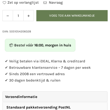
Zet op verlanglijst
Navraag
Verlaag
Verhoog
VOEG TOE AAN WINKELMANDJE
Hoeveelheid
de
de
hoeveelheid
hoeveelheid
voor
voor
EAN: 5051054206028
Mok
Mok
Grutto
Grutto
📦 Bestel vóór
16:00
,
morgen in huis
✔ Veilig betalen via iDEAL, Klarna & creditcard
✔ Betrouwbare klantenservice – 7 dagen per week
✔ Sinds 2008 een vertrouwd adres
✔ 30 dagen bedenktijd & ruilen
Verzendinformatie
Standaard pakketverzending PostNL