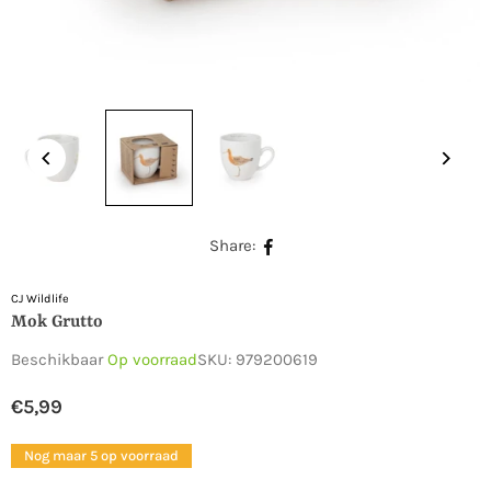
Share:
CJ Wildlife
Mok Grutto
Beschikbaar
Op voorraad
SKU:
979200619
€5,99
Normale
prijs
Nog maar 5 op voorraad