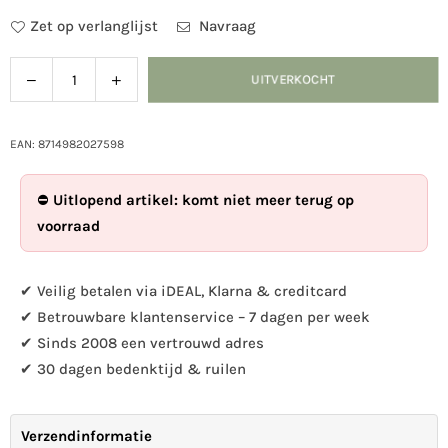
Zet op verlanglijst
Navraag
Verlaag
Verhoog
UITVERKOCHT
Hoeveelheid
de
de
hoeveelheid
hoeveelheid
voor
voor
EAN: 8714982027598
Zonnewijzer
Zonnewijzer
S
S
⛔
Uitlopend artikel: komt niet meer terug op
voorraad
✔ Veilig betalen via iDEAL, Klarna & creditcard
✔ Betrouwbare klantenservice – 7 dagen per week
✔ Sinds 2008 een vertrouwd adres
✔ 30 dagen bedenktijd & ruilen
Verzendinformatie