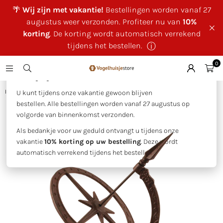
🌴
Wij zijn met vakantie!
Bestellingen worden vanaf 27
augustus weer verzonden. Profiteer nu van
10%
korting
. De korting wordt automatisch verrekend
tijdens het bestellen.
ⓘ
0
×
🌴 Wij zijn met vakantie!
Huis
|
Zonnewijzer S
U kunt tijdens onze vakantie gewoon blijven
bestellen. Alle bestellingen worden vanaf 27 augustus op
volgorde van binnenkomst verzonden.
Als bedankje voor uw geduld ontvangt u tijdens onze
vakantie
10% korting op uw bestelling
. Deze wordt
automatisch verrekend tijdens het bestellen.