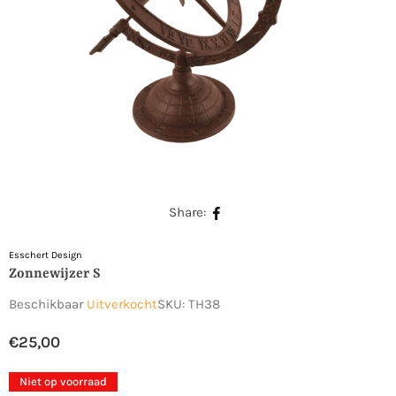
Share:
Esschert Design
Zonnewijzer S
Beschikbaar
Uitverkocht
SKU:
TH38
€25,00
Normale
prijs
Niet op voorraad