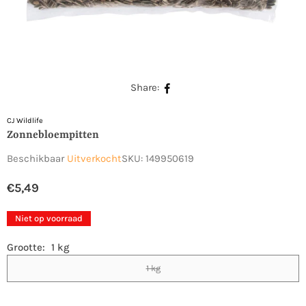
Share:
CJ Wildlife
Zonnebloempitten
Beschikbaar
Uitverkocht
SKU:
149950619
€5,49
Normale
prijs
Niet op voorraad
Grootte:
1 kg
1 kg