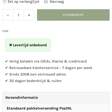
Zet op verlanglijst
Navraag
Verlaag
Verhoog
UITVERKOCHT
Hoeveelheid
de
de
hoeveelheid
hoeveelheid
voor
voor
EAN:
Zonnebloempitten
Zonnebloempitten
❌
Levertijd onbekend
✔ Veilig betalen via iDEAL, Klarna & creditcard
✔ Betrouwbare klantenservice – 7 dagen per week
✔ Sinds 2008 een vertrouwd adres
✔ 30 dagen bedenktijd & ruilen
Verzendinformatie
Standaard pakketverzending PostNL