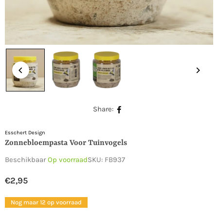
Share:
Esschert Design
Zonnebloempasta Voor Tuinvogels
Beschikbaar
Op voorraad
SKU:
FB937
€2,95
Normale
prijs
Nog maar 12 op voorraad