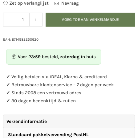
Zet op verlanglijst
Navraag
Verlaag
Verhoog
VOEG TOE AAN WINKELMANDJE
Hoeveelheid
de
de
hoeveelheid
hoeveelheid
voor
voor
EAN: 8714982250620
Zonnebloempasta
Zonnebloempasta
voor
voor
📦 Voor 23:59 besteld,
zaterdag
in huis
tuinvogels
tuinvogels
✔ Veilig betalen via iDEAL, Klarna & creditcard
✔ Betrouwbare klantenservice – 7 dagen per week
✔ Sinds 2008 een vertrouwd adres
✔ 30 dagen bedenktijd & ruilen
Verzendinformatie
Standaard pakketverzending PostNL