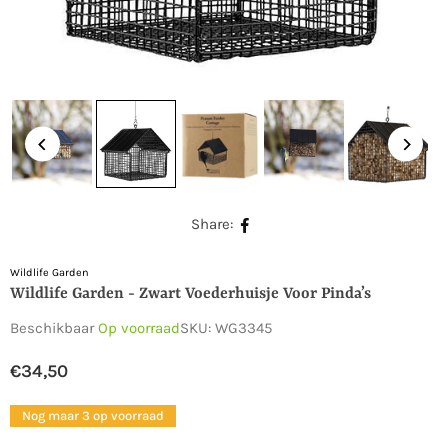
Share:
Wildlife Garden
Wildlife Garden - Zwart Voederhuisje Voor Pinda’s
Beschikbaar
Op voorraad
SKU:
WG3345
€34,50
Normale
prijs
Nog maar 3 op voorraad