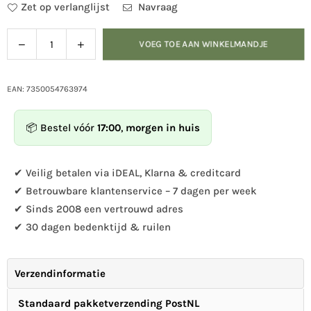
Zet op verlanglijst
Navraag
Verlaag
Verhoog
VOEG TOE AAN WINKELMANDJE
Hoeveelheid
de
de
hoeveelheid
hoeveelheid
voor
voor
EAN: 7350054763974
Wildlife
Wildlife
Garden
Garden
📦 Bestel vóór
17:00
,
morgen in huis
-
-
Zwart
Zwart
Voederhuisje
Voederhuisje
✔ Veilig betalen via iDEAL, Klarna & creditcard
voor
voor
✔ Betrouwbare klantenservice – 7 dagen per week
Pinda’s
Pinda’s
✔ Sinds 2008 een vertrouwd adres
✔ 30 dagen bedenktijd & ruilen
Verzendinformatie
Standaard pakketverzending PostNL