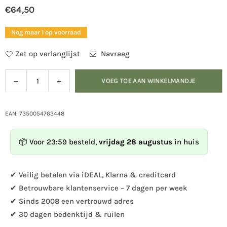
€64,50
Normale
prijs
Nog maar 1 op voorraad
Zet op verlanglijst
Navraag
Verlaag
Verhoog
VOEG TOE AAN WINKELMANDJE
Hoeveelheid
de
de
hoeveelheid
hoeveelheid
voor
voor
EAN: 7350054763448
Wildlife
Wildlife
Garden
Garden
📦 Voor 23:59 besteld,
vrijdag 28 augustus
in huis
-
-
Voederhuisje
Voederhuisje
met
met
✔ Veilig betalen via iDEAL, Klarna & creditcard
bad,
bad,
✔ Betrouwbare klantenservice – 7 dagen per week
zwart
zwart
✔ Sinds 2008 een vertrouwd adres
✔ 30 dagen bedenktijd & ruilen