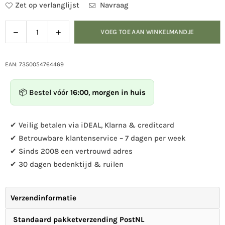
Zet op verlanglijst
Navraag
Verlaag
Verhoog
VOEG TOE AAN WINKELMANDJE
Hoeveelheid
de
de
hoeveelheid
hoeveelheid
voor
voor
EAN: 7350054764469
Wildlife
Wildlife
Garden
Garden
📦 Bestel vóór
16:00
,
morgen in huis
-
-
Kledinghaak
Kledinghaak
Bever
Bever
✔ Veilig betalen via iDEAL, Klarna & creditcard
✔ Betrouwbare klantenservice – 7 dagen per week
✔ Sinds 2008 een vertrouwd adres
✔ 30 dagen bedenktijd & ruilen
Verzendinformatie
Standaard pakketverzending PostNL