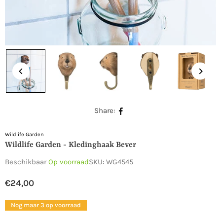
Share:
Wildlife Garden
Wildlife Garden - Kledinghaak Bever
Beschikbaar
Op voorraad
SKU:
WG4545
€24,00
Normale
prijs
Nog maar 3 op voorraad