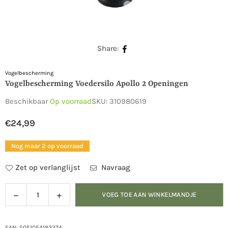
Share:
Vogelbescherming
Vogelbescherming Voedersilo Apollo 2 Openingen
Beschikbaar
Op voorraad
SKU:
310980619
€24,99
Normale
prijs
Nog maar 2 op voorraad
Zet op verlanglijst
Navraag
Verlaag
Verhoog
VOEG TOE AAN WINKELMANDJE
Hoeveelheid
de
de
hoeveelheid
hoeveelheid
EAN: 5051054193274