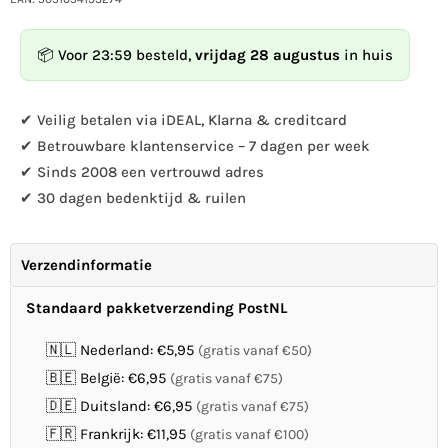
voor
voor
Vogelbescherming
Vogelbescherming
Voedersilo
Voedersilo
📦 Voor 23:59 besteld,
vrijdag 28 augustus
in huis
Apollo
Apollo
2
2
openingen
openingen
✔ Veilig betalen via iDEAL, Klarna & creditcard
✔ Betrouwbare klantenservice – 7 dagen per week
✔ Sinds 2008 een vertrouwd adres
✔ 30 dagen bedenktijd & ruilen
Verzendinformatie
Standaard pakketverzending PostNL
🇳🇱 Nederland: €5,95
(gratis vanaf €50)
🇧🇪 België: €6,95
(gratis vanaf €75)
🇩🇪 Duitsland: €6,95
(gratis vanaf €75)
🇫🇷 Frankrijk: €11,95
(gratis vanaf €100)