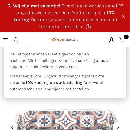
🌴
Wij zijn met vakantie!
Bestellingen worden vanaf 27
augustus weer verzonden. Profiteer nu van
10%
korting
. De korting wordt automatisch verrekend
tijdens het bestellen.
ⓘ
0
×
🌴 Wij zijn met vakantie!
Huis
|
Vogelbad - Portugese tegels
U kunt tijdens onze vakantie gewoon blijven
bestellen. Alle bestellingen worden vanaf 27 augustus op
volgorde van binnenkomst verzonden.
Als bedankje voor uw geduld ontvangt u tijdens onze
vakantie
10% korting op uw bestelling
. Deze wordt
automatisch verrekend tijdens het bestellen.