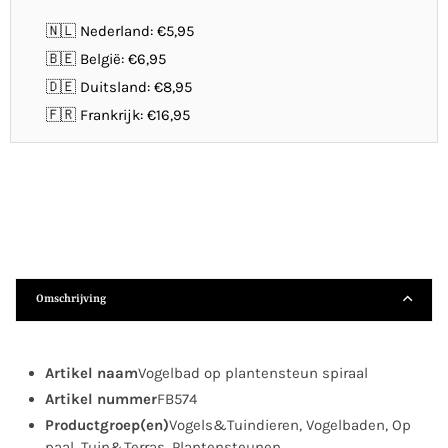
🇳🇱 Nederland: €5,95
🇧🇪 België: €6,95
🇩🇪 Duitsland: €8,95
🇫🇷 Frankrijk: €16,95
Omschrijving
Artikel naam
Vogelbad op plantensteun spiraal
Artikel nummer
FB574
Productgroep(en)
Vogels&Tuindieren, Vogelbaden, Op
paal, Tuin&Terras, Plantensteunen