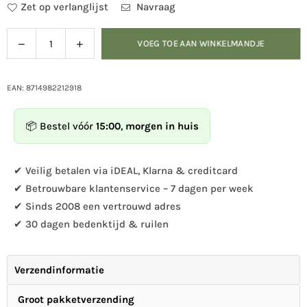
Zet op verlanglijst
Navraag
Verlaag
Verhoog
VOEG TOE AAN WINKELMANDJE
Hoeveelheid
de
de
hoeveelheid
hoeveelheid
voor
voor
EAN: 8714982212918
Vogelbad
Vogelbad
op
op
📦 Bestel vóór
15:00
,
morgen in huis
plantensteun
plantensteun
spiraal
spiraal
✔ Veilig betalen via iDEAL, Klarna & creditcard
✔ Betrouwbare klantenservice – 7 dagen per week
✔ Sinds 2008 een vertrouwd adres
✔ 30 dagen bedenktijd & ruilen
Verzendinformatie
Groot pakketverzending