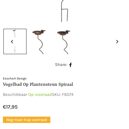
Share:
Esschert Design
Vogelbad Op Plantensteun Spiraal
Beschikbaar
Op voorraad
SKU:
FB574
€17,95
Normale
prijs
Nog maar 4 op voorraad