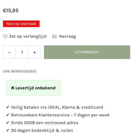
€15,95
Normale
prijs
Niet op voorraad
Zet op verlanglijst
Navraag
Verlaag
Verhoog
UITVERKOCHT
Hoeveelheid
de
de
hoeveelheid
hoeveelheid
voor
voor
EAN: 8590415012955
Vogelbad
Vogelbad
Finch
Finch
❌
Levertijd onbekend
Olijfgroen
Olijfgroen
✔ Veilig betalen via iDEAL, Klarna & creditcard
✔ Betrouwbare klantenservice – 7 dagen per week
✔ Sinds 2008 een vertrouwd adres
✔ 30 dagen bedenktijd & ruilen