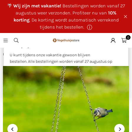
🌴
Wij zijn met vakantie!
Bestellingen worden vanaf 27
augustus weer verzonden. Profiteer nu van
10%
korting
. De korting wordt automatisch verrekend
tijdens het bestellen.
ⓘ
0
×
🌴 Wij zijn met vakantie!
Huis
|
Voederschaal Tuinvogels - Elwin van der Kolk
U kunt tijdens onze vakantie gewoon blijven
bestellen. Alle bestellingen worden vanaf 27 augustus op
volgorde van binnenkomst verzonden.
Als bedankje voor uw geduld ontvangt u tijdens onze
vakantie
10% korting op uw bestelling
. Deze wordt
automatisch verrekend tijdens het bestellen.