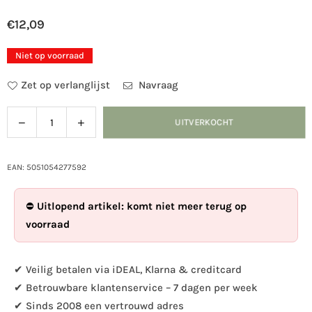
€12,09
Normale
prijs
Niet op voorraad
Zet op verlanglijst
Navraag
Verlaag
Verhoog
UITVERKOCHT
Hoeveelheid
de
de
hoeveelheid
hoeveelheid
voor
voor
EAN: 5051054277592
Voederschaal
Voederschaal
Tuinvogels
Tuinvogels
⛔
Uitlopend artikel: komt niet meer terug op
-
-
voorraad
Elwin
Elwin
van
van
der
der
✔ Veilig betalen via iDEAL, Klarna & creditcard
Kolk
Kolk
✔ Betrouwbare klantenservice – 7 dagen per week
✔ Sinds 2008 een vertrouwd adres