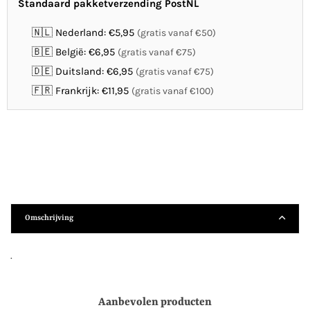
Standaard pakketverzending PostNL
🇳🇱 Nederland: €5,95
(gratis vanaf €50)
🇧🇪 België: €6,95
(gratis vanaf €75)
🇩🇪 Duitsland: €6,95
(gratis vanaf €75)
🇫🇷 Frankrijk: €11,95
(gratis vanaf €100)
Omschrijving
.
Aanbevolen producten