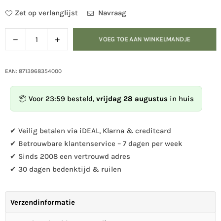
Zet op verlanglijst
Navraag
Verlaag
Verhoog
VOEG TOE AAN WINKELMANDJE
Hoeveelheid
de
de
hoeveelheid
hoeveelheid
voor
voor
EAN: 8713968354000
Voederhuis
Voederhuis
zwart
zwart
📦 Voor 23:59 besteld,
vrijdag 28 augustus
in huis
vierkant
vierkant
✔ Veilig betalen via iDEAL, Klarna & creditcard
✔ Betrouwbare klantenservice – 7 dagen per week
✔ Sinds 2008 een vertrouwd adres
✔ 30 dagen bedenktijd & ruilen
Verzendinformatie