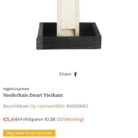
Share:
Vogelhuisjestore
Voederhuis Zwart Vierkant
Beschikbaar
Op voorraad
SKU:
85000662
€5,44
€7,00
Sparen
€1,56
(
22
%Korting)
Normale
prijs
Nog maar 13 op voorraad