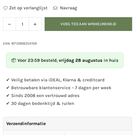
Zet op verlanglijst
Navraag
Verlaag
Verhoog
VOEG TOE AAN WINKELMANDJE
Hoeveelheid
de
de
hoeveelheid
hoeveelheid
voor
voor
EAN: 8713968354109
Voederhuis
Voederhuis
zwart
zwart
📦 Voor 23:59 besteld,
vrijdag 28 augustus
in huis
✔ Veilig betalen via iDEAL, Klarna & creditcard
✔ Betrouwbare klantenservice – 7 dagen per week
✔ Sinds 2008 een vertrouwd adres
✔ 30 dagen bedenktijd & ruilen
Verzendinformatie