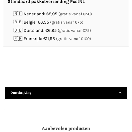
Standaard pakketverzending PostNL
🇳🇱 Nederland: €5,95
(gratis vanaf €50)
🇧🇪 België: €6,95
(gratis vanaf €75)
🇩🇪 Duitsland: €6,95
(gratis vanaf €75)
🇫🇷 Frankrijk: €11,95
(gratis vanaf €100)
Omschrijving
.
Aanbevolen producten