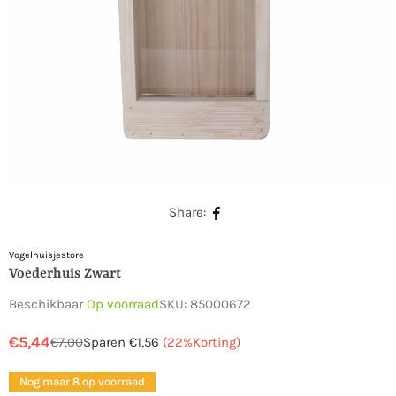
Share:
Vogelhuisjestore
Voederhuis Zwart
Beschikbaar
Op voorraad
SKU:
85000672
€5,44
€7,00
Sparen
€1,56
(
22
%Korting)
Normale
prijs
Nog maar 8 op voorraad