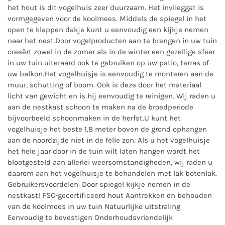
het hout is dit vogelhuis zeer duurzaam. Het invlieggat is
vormgegeven voor de koolmees. Middels de spiegel in het
open te klappen dakje kunt u eenvoudig een kijkje nemen
naar het nest.Door vogelproducten aan te brengen in uw tuin
creeërt zowel in de zomer als in de winter een gezellige sfeer
in uw tuin uiteraard ook te gebruiken op uw patio, terras of
uw balkon.Het vogelhuisje is eenvoudig te monteren aan de
muur, schutting of boom. Ook is deze door het materiaal
licht van gewicht en is hij eenvoudig te reinigen. Wij raden u
aan de nestkast schoon te maken na de broedperiode
bijvoorbeeld schoonmaken in de herfst.U kunt het
vogelhuisje het beste 1,8 meter boven de grond ophangen
aan de noordzijde niet in de felle zon. Als u het vogelhuisje
het hele jaar door in de tuin wilt laten hangen wordt het
blootgesteld aan allerlei weersomstandigheden, wij raden u
daarom aan het vogelhuisje te behandelen met lak botenlak.
Gebruikersvoordelen: Door spiegel kijkje nemen in de
nestkast! FSC-gecertificeerd hout Aantrekken en behouden
van de koolmees in uw tuin Natuurlijke uitstraling
Eenvoudig te bevestigen Onderhoudsvriendelijk