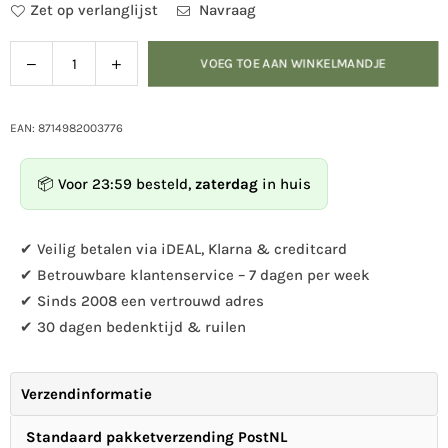
Zet op verlanglijst
Navraag
Verlaag
Verhoog
VOEG TOE AAN WINKELMANDJE
Hoeveelheid
de
de
hoeveelheid
hoeveelheid
voor
voor
EAN: 8714982003776
Spiegel
Spiegel
koolmees
koolmees
📦 Voor 23:59 besteld,
zaterdag
in huis
vogelhuisje
vogelhuisje
✔ Veilig betalen via iDEAL, Klarna & creditcard
✔ Betrouwbare klantenservice – 7 dagen per week
✔ Sinds 2008 een vertrouwd adres
✔ 30 dagen bedenktijd & ruilen
Verzendinformatie
Standaard pakketverzending PostNL