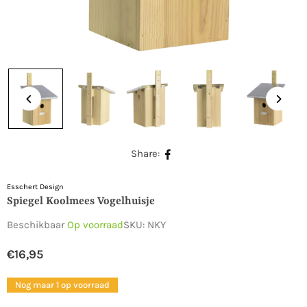
Share:
Esschert Design
Spiegel Koolmees Vogelhuisje
Beschikbaar
Op voorraad
SKU:
NKY
€16,95
Normale
prijs
Nog maar 1 op voorraad