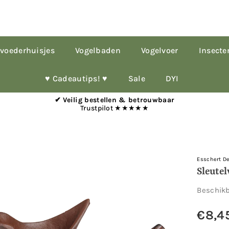
voederhuisjes
Vogelbaden
Vogelvoer
Insecte
♥︎ Cadeautips! ♥︎
Sale
DYI
✔ Veilig bestellen & betrouwbaar
Trustpilot ★★★★★
Esschert D
Sleutel
Beschik
€8,4
Normale