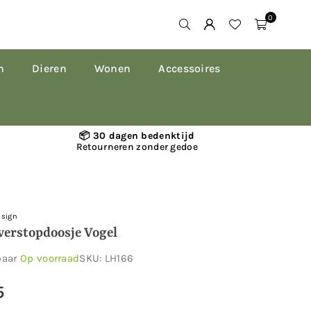
0
n
Dieren
Wonen
Accessoires
📦 30 dagen bedenktijd
Retourneren zonder gedoe
esign
verstopdoosje Vogel
baar
Op voorraad
SKU:
LH166
5