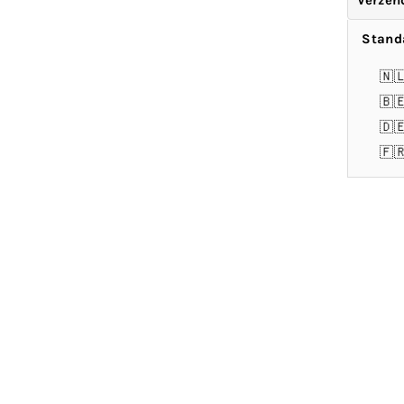
Verzen
Stand
🇳
🇧
🇩
🇫