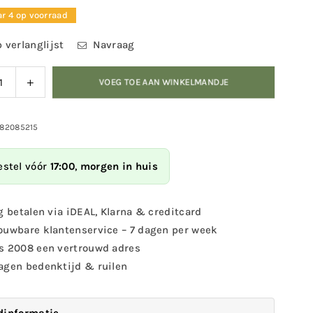
r 4 op voorraad
 verlanglijst
Navraag
ag
Verhoog
VOEG TOE AAN WINKELMANDJE
eid
de
eelheid
hoeveelheid
voor
982085215
elverstopdoosje
Sleutelverstopdoosje
vogel
estel vóór
17:00
,
morgen in huis
g betalen via iDEAL, Klarna & creditcard
ouwbare klantenservice – 7 dagen per week
s 2008 een vertrouwd adres
agen bedenktijd & ruilen