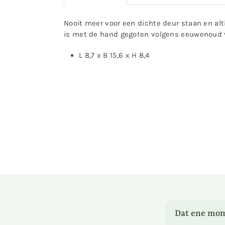
Nooit meer voor een dichte deur staan en alti
is met de hand gegoten volgens eeuwenoud 
L 8,7 x B 15,6 x H 8,4
Dat ene mom