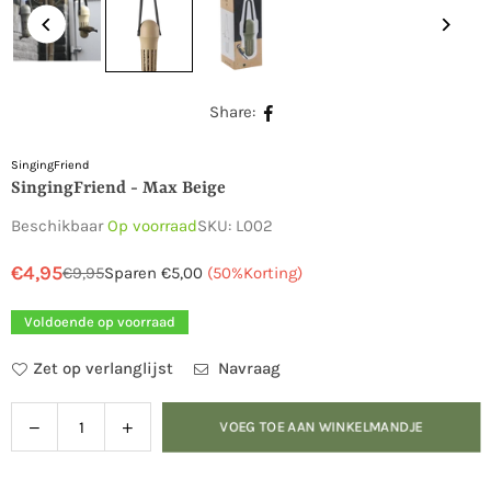
Share:
SingingFriend
SingingFriend - Max Beige
Beschikbaar
Op voorraad
SKU:
L002
€4,95
€9,95
Sparen
€5,00
(
50
%Korting)
Normale
prijs
Voldoende op voorraad
Zet op verlanglijst
Navraag
Verlaag
Verhoog
VOEG TOE AAN WINKELMANDJE
Hoeveelheid
de
de
hoeveelheid
hoeveelheid