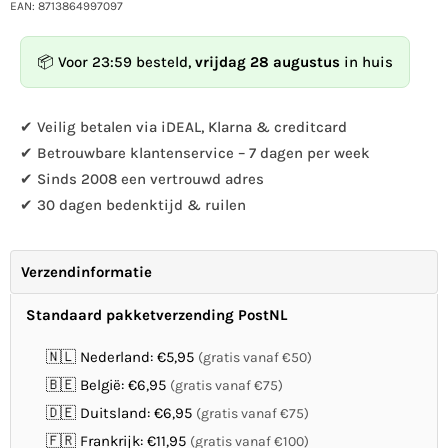
voor
voor
EAN: 8713864997097
SingingFriend
SingingFriend
-
-
📦 Voor 23:59 besteld,
vrijdag 28 augustus
in huis
Max
Max
beige
beige
✔ Veilig betalen via iDEAL, Klarna & creditcard
✔ Betrouwbare klantenservice – 7 dagen per week
✔ Sinds 2008 een vertrouwd adres
✔ 30 dagen bedenktijd & ruilen
Verzendinformatie
Standaard pakketverzending PostNL
🇳🇱 Nederland: €5,95
(gratis vanaf €50)
🇧🇪 België: €6,95
(gratis vanaf €75)
🇩🇪 Duitsland: €6,95
(gratis vanaf €75)
🇫🇷 Frankrijk: €11,95
(gratis vanaf €100)