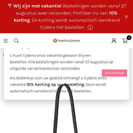
🌴
Wij zijn met vakantie!
Bestellingen worden vanaf 27
augustus weer verzonden. Profiteer nu van
10%
korting
. De korting wordt automatisch verrekend
tijdens het bestellen.
ⓘ
0
×
🌴 Wij zijn met vakantie!
Huis
|
SingingFriend -Max beige
U kunt tijdens onze vakantie gewoon blijven
bestellen. Alle bestellingen worden vanaf 27 augustus op
volgorde van binnenkomst verzonden.
Uitverkoop
Als bedankje voor uw geduld ontvangt u tijdens onze
vakantie
10% korting op uw bestelling
. Deze wordt
automatisch verrekend tijdens het bestellen.