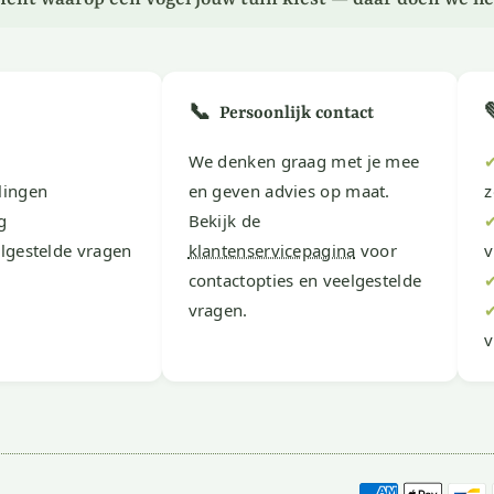
📞
Persoonlijk contact
We denken graag met je mee
lingen
en geven advies op maat.
z
g
Bekijk de
lgestelde vragen
klantenservicepagina
voor
v
contactopties en veelgestelde
vragen.
v