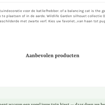
uindecoratie voor de katliefhebber. of a balancing cat is the ga
te plaatsen of in de aarde. Wildlife Garden silhouet collectie 
schilderde met zwarte verf. Kies uw favoriet...van haan tot pu
Aanbevolen producten
ent waarop een vogel jouw tuin kiest — daar doen we he