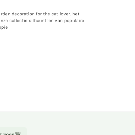
rden decoration for the cat lover. het
Onze collectie silhouetten van populaire
ppie
t voor 💚