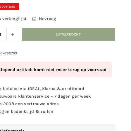
 voorraad
 verlanglijst
Navraag
ag
Verhoog
UITVERKOCHT
eid
de
eelheid
hoeveelheid
voor
054762793
uet
Silhouet
ncerende
balancerende
tlopend artikel: komt niet meer terug op voorraad
kat
g betalen via iDEAL, Klarna & creditcard
ouwbare klantenservice – 7 dagen per week
s 2008 een vertrouwd adres
agen bedenktijd & ruilen