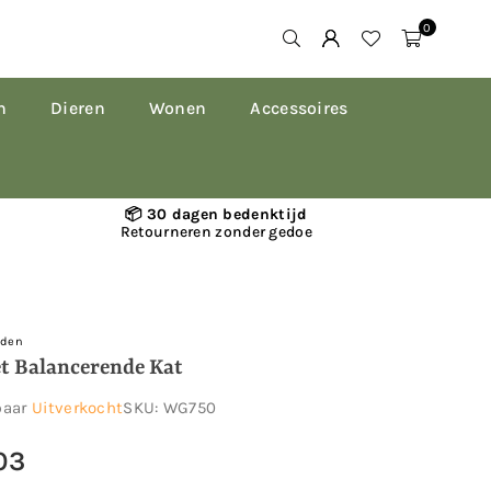
0
n
Dieren
Wonen
Accessoires
📦 30 dagen bedenktijd
Retourneren zonder gedoe
rden
et Balancerende Kat
baar
Uitverkocht
SKU:
WG750
03