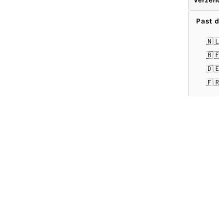
Verzen
Past d
🇳
🇧
🇩
🇫