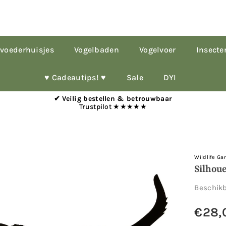
voederhuisjes
Vogelbaden
Vogelvoer
Insecte
♥︎ Cadeautips! ♥︎
Sale
DYI
✔ Veilig bestellen & betrouwbaar
Trustpilot ★★★★★
Wildlife Ga
Silhou
Beschik
€28,
Normale