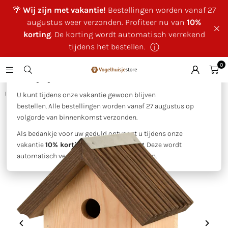
🌴
Wij zijn met vakantie!
Bestellingen worden vanaf 27
augustus weer verzonden. Profiteer nu van
10%
korting
. De korting wordt automatisch verrekend
tijdens het bestellen.
ⓘ
0
×
🌴 Wij zijn met vakantie!
Huis
|
Pimpelmees nestkast
U kunt tijdens onze vakantie gewoon blijven
bestellen. Alle bestellingen worden vanaf 27 augustus op
volgorde van binnenkomst verzonden.
Als bedankje voor uw geduld ontvangt u tijdens onze
vakantie
10% korting op uw bestelling
. Deze wordt
automatisch verrekend tijdens het bestellen.