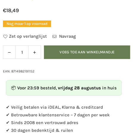
€18,49
Normale
prijs
Nog maar 1 op voorraad
Zet op verlanglijst
Navraag
Verlaag
Verhoog
VOEG TOE AAN WINKELMANDJE
Hoeveelheid
de
de
hoeveelheid
hoeveelheid
voor
voor
EAN: 8714982191152
Pimpelmees
Pimpelmees
nestkast
nestkast
📦 Voor 23:59 besteld,
vrijdag 28 augustus
in huis
✔ Veilig betalen via iDEAL, Klarna & creditcard
✔ Betrouwbare klantenservice – 7 dagen per week
✔ Sinds 2008 een vertrouwd adres
✔ 30 dagen bedenktijd & ruilen