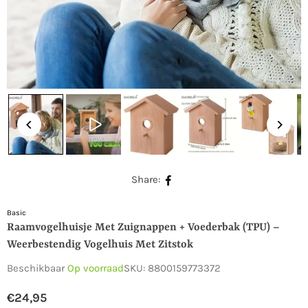
Share:
Basic
Raamvogelhuisje Met Zuignappen + Voederbak (TPU) –
Weerbestendig Vogelhuis Met Zitstok
Beschikbaar
Op voorraad
SKU:
8800159773372
€24,95
Normale