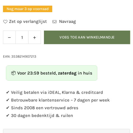
prijs
Nog maar 3 op voorraad
Zet op verlanglijst
Navraag
Verlaag
Verhoog
VOEG TOE AAN WINKELMANDJE
Hoeveelheid
de
de
hoeveelheid
hoeveelheid
voor
voor
EAN: 3538214907213
Raamvogelhuisje
Raamvogelhuisje
met
met
📦 Voor 23:59 besteld,
zaterdag
in huis
zuignappen
zuignappen
+
+
voederbak
voederbak
✔ Veilig betalen via iDEAL, Klarna & creditcard
(TPU)
(TPU)
✔ Betrouwbare klantenservice – 7 dagen per week
–
–
✔ Sinds 2008 een vertrouwd adres
weerbestendig
weerbestendig
✔ 30 dagen bedenktijd & ruilen
vogelhuis
vogelhuis
met
met
zitstok
zitstok