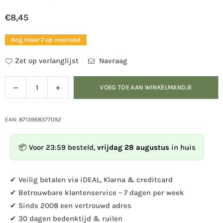
€8,45
Normale
prijs
Nog maar 7 op voorraad
Zet op verlanglijst
Navraag
Verlaag
Verhoog
VOEG TOE AAN WINKELMANDJE
Hoeveelheid
de
de
hoeveelheid
hoeveelheid
voor
voor
EAN: 8713968377092
Koolmees
Koolmees
📦 Voor 23:59 besteld,
vrijdag 28 augustus
in huis
✔ Veilig betalen via iDEAL, Klarna & creditcard
✔ Betrouwbare klantenservice – 7 dagen per week
✔ Sinds 2008 een vertrouwd adres
✔ 30 dagen bedenktijd & ruilen