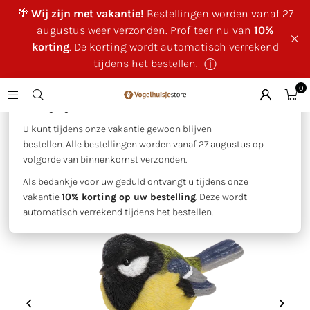
🌴
Wij zijn met vakantie!
Bestellingen worden vanaf 27
augustus weer verzonden. Profiteer nu van
10%
korting
. De korting wordt automatisch verrekend
tijdens het bestellen.
ⓘ
0
×
🌴 Wij zijn met vakantie!
Huis
|
Koolmees
U kunt tijdens onze vakantie gewoon blijven
bestellen. Alle bestellingen worden vanaf 27 augustus op
volgorde van binnenkomst verzonden.
Als bedankje voor uw geduld ontvangt u tijdens onze
vakantie
10% korting op uw bestelling
. Deze wordt
automatisch verrekend tijdens het bestellen.