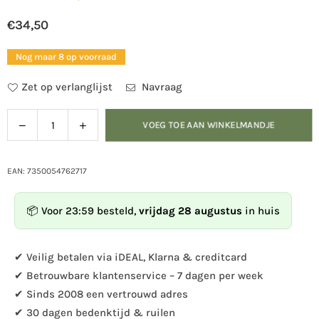
€34,50
Normale
prijs
Nog maar 8 op voorraad
Zet op verlanglijst
Navraag
Verlaag
Verhoog
VOEG TOE AAN WINKELMANDJE
Hoeveelheid
de
de
hoeveelheid
hoeveelheid
voor
voor
EAN: 7350054762717
Kombi
Kombi
voedersilo
voedersilo
📦 Voor 23:59 besteld,
vrijdag 28 augustus
in huis
Zaad
Zaad
zwart
zwart
✔ Veilig betalen via iDEAL, Klarna & creditcard
✔ Betrouwbare klantenservice – 7 dagen per week
✔ Sinds 2008 een vertrouwd adres
✔ 30 dagen bedenktijd & ruilen