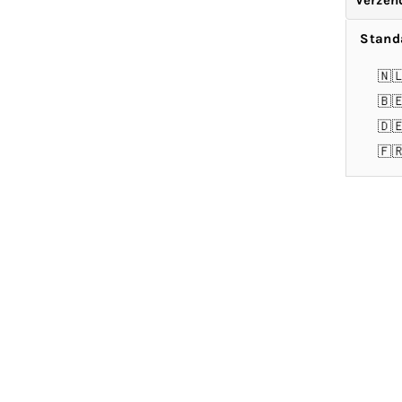
Verzen
Stand
🇳
🇧
🇩
🇫