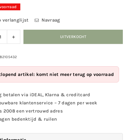
 voorraad
 verlanglijst
Navraag
ag
Verhoog
UITVERKOCHT
eid
de
eelheid
hoeveelheid
voor
982105432
rparaplu
Kinderparaplu
Out
tlopend artikel: komt niet meer terug op voorraad
of
a
Africa
ass.
g betalen via iDEAL, Klarna & creditcard
ouwbare klantenservice – 7 dagen per week
s 2008 een vertrouwd adres
agen bedenktijd & ruilen