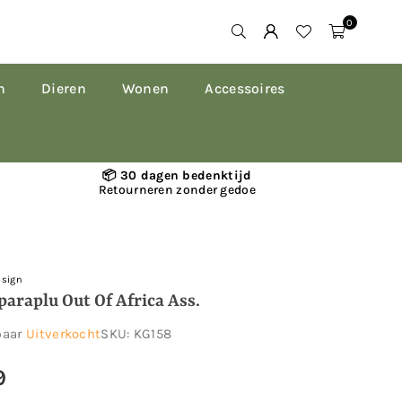
0
n
Dieren
Wonen
Accessoires
📦 30 dagen bedenktijd
Retourneren zonder gedoe
esign
araplu Out Of Africa Ass.
baar
Uitverkocht
SKU:
KG158
9