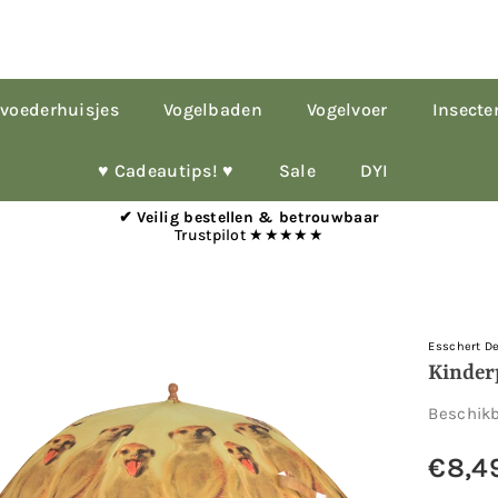
voederhuisjes
Vogelbaden
Vogelvoer
Insecte
♥︎ Cadeautips! ♥︎
Sale
DYI
✔ Veilig bestellen & betrouwbaar
Trustpilot ★★★★★
Esschert D
Kinderp
Beschik
€8,4
Normale