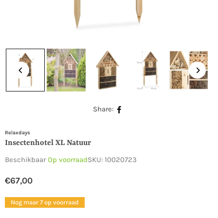
Share:
Relaxdays
Insectenhotel XL Natuur
Beschikbaar
Op voorraad
SKU:
10020723
€67,00
Normale
prijs
Nog maar 7 op voorraad