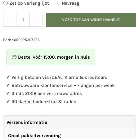
Zet op verlanglijst
Navraag
Verlaag
Verhoog
VOEG TOE AAN WINKELMANDJE
Hoeveelheid
de
de
hoeveelheid
hoeveelheid
voor
voor
EAN: 4052025207236
Insectenhotel
Insectenhotel
XL
XL
📦 Bestel vóór
15:00
,
morgen in huis
natuur
natuur
✔ Veilig betalen via iDEAL, Klarna & creditcard
✔ Betrouwbare klantenservice – 7 dagen per week
✔ Sinds 2008 een vertrouwd adres
✔ 30 dagen bedenktijd & ruilen
Verzendinformatie
Groot pakketverzending