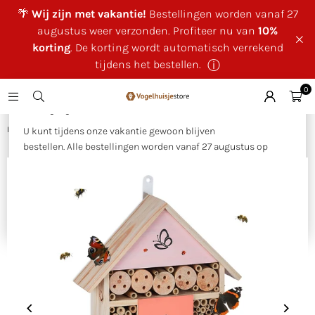
🌴
Wij zijn met vakantie!
Bestellingen worden vanaf 27
augustus weer verzonden. Profiteer nu van
10%
korting
. De korting wordt automatisch verrekend
tijdens het bestellen.
ⓘ
0
×
🌴 Wij zijn met vakantie!
Huis
|
Insectenhotel groot Roze
U kunt tijdens onze vakantie gewoon blijven
bestellen. Alle bestellingen worden vanaf 27 augustus op
volgorde van binnenkomst verzonden.
Als bedankje voor uw geduld ontvangt u tijdens onze
vakantie
10% korting op uw bestelling
. Deze wordt
automatisch verrekend tijdens het bestellen.