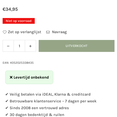
€34,95
Normale
prijs
Niet op voorraad
Zet op verlanglijst
Navraag
Verlaag
Verhoog
UITVERKOCHT
Hoeveelheid
de
de
hoeveelheid
hoeveelheid
voor
voor
EAN: 4052025338435
Insectenhotel
Insectenhotel
groot
groot
❌
Levertijd onbekend
Roze
Roze
✔ Veilig betalen via iDEAL, Klarna & creditcard
✔ Betrouwbare klantenservice – 7 dagen per week
✔ Sinds 2008 een vertrouwd adres
✔ 30 dagen bedenktijd & ruilen