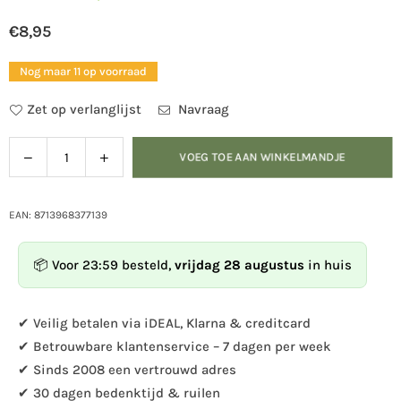
€8,95
Normale
prijs
Nog maar 11 op voorraad
Zet op verlanglijst
Navraag
Verlaag
Verhoog
VOEG TOE AAN WINKELMANDJE
Hoeveelheid
de
de
hoeveelheid
hoeveelheid
voor
voor
EAN: 8713968377139
Grote
Grote
bonte
bonte
📦 Voor 23:59 besteld,
vrijdag 28 augustus
in huis
specht
specht
✔ Veilig betalen via iDEAL, Klarna & creditcard
✔ Betrouwbare klantenservice – 7 dagen per week
✔ Sinds 2008 een vertrouwd adres
✔ 30 dagen bedenktijd & ruilen