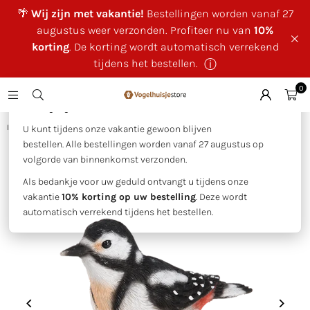
🌴
Wij zijn met vakantie!
Bestellingen worden vanaf 27
augustus weer verzonden. Profiteer nu van
10%
korting
. De korting wordt automatisch verrekend
tijdens het bestellen.
ⓘ
0
×
🌴 Wij zijn met vakantie!
Huis
|
Grote bonte specht
U kunt tijdens onze vakantie gewoon blijven
bestellen. Alle bestellingen worden vanaf 27 augustus op
volgorde van binnenkomst verzonden.
Als bedankje voor uw geduld ontvangt u tijdens onze
vakantie
10% korting op uw bestelling
. Deze wordt
automatisch verrekend tijdens het bestellen.