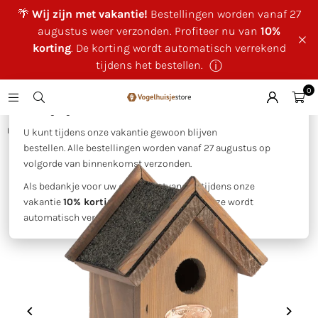
🌴
Wij zijn met vakantie!
Bestellingen worden vanaf 27
augustus weer verzonden. Profiteer nu van
10%
korting
. De korting wordt automatisch verrekend
tijdens het bestellen.
ⓘ
0
×
🌴 Wij zijn met vakantie!
Huis
|
Esschert Design - Nestkast winterkoning bitumen da
U kunt tijdens onze vakantie gewoon blijven
bestellen. Alle bestellingen worden vanaf 27 augustus op
volgorde van binnenkomst verzonden.
Als bedankje voor uw geduld ontvangt u tijdens onze
vakantie
10% korting op uw bestelling
. Deze wordt
automatisch verrekend tijdens het bestellen.