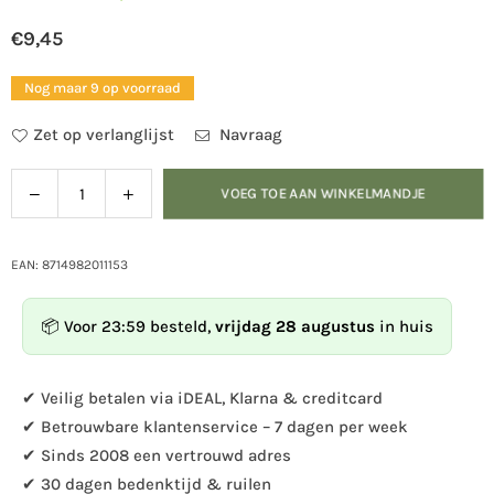
€9,45
Normale
prijs
Nog maar 9 op voorraad
Zet op verlanglijst
Navraag
Verlaag
Verhoog
VOEG TOE AAN WINKELMANDJE
Hoeveelheid
de
de
hoeveelheid
hoeveelheid
voor
voor
EAN: 8714982011153
Esschert
Esschert
Design
Design
📦 Voor 23:59 besteld,
vrijdag 28 augustus
in huis
-
-
Nestkast
Nestkast
winterkoning
winterkoning
✔ Veilig betalen via iDEAL, Klarna & creditcard
bitumen
bitumen
✔ Betrouwbare klantenservice – 7 dagen per week
da
da
✔ Sinds 2008 een vertrouwd adres
✔ 30 dagen bedenktijd & ruilen