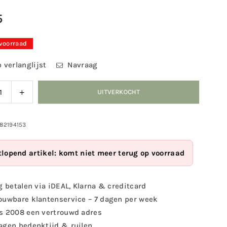
5
 voorraad
 verlanglijst
Navraag
ag
Verhoog
UITVERKOCHT
eid
de
eelheid
hoeveelheid
voor
982194153
mat:
Deurmat:
e
Home
tlopend artikel: komt niet meer terug op voorraad
is
e
where
the
g betalen via iDEAL, Klarna & creditcard
herd
ouwbare klantenservice – 7 dagen per week
is
s 2008 een vertrouwd adres
mat
deurmat
agen bedenktijd & ruilen