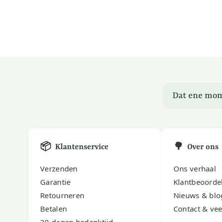
Dat ene mom
📦
🌳
Klantenservice
Over ons
Verzenden
Ons verhaal
Garantie
Klantbeoorde
Retourneren
Nieuws & blo
Betalen
Contact & vee