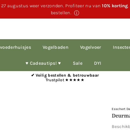
 27 augustus weer verzonden. Profiteer nu van
10% korting
bestellen.
ⓘ
voederhuisjes
Vogelbaden
Vogelvoer
Insecte
♥︎ Cadeautips! ♥︎
Sale
DYI
✔ Veilig bestellen & betrouwbaar
Trustpilot ★★★★★
Esschert D
Deurma
Beschik