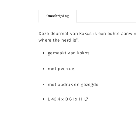
Omschrijving
Deze deurmat van kokos is een echte aanwins
where the herd is".
gemaakt van kokos
met pvc-rug
met opdruk en gezegde
L 40,4 x B 61 x H 1,7