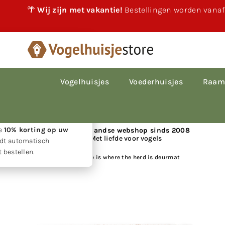
🌴
Wij zijn met vakantie!
Bestellingen worden vanaf
×
akantie!
 vakantie gewoon
le bestellingen worden
Vogelhuisjes
Voederhuisjes
Raam
p volgorde van
den.
w geduld ontvangt u
ie
10% korting op uw
📍 Nederlandse webshop sinds 2008
Met liefde voor vogels
rdt automatisch
 bestellen.
Huis
|
Deurmat: Home is where the herd is deurmat