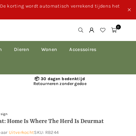
. De korting wordt automatisch verrekend tijdens het
0
n
Dieren
Wonen
Accessoires
📦 30 dagen bedenktijd
Retourneren zonder gedoe
esign
t: Home Is Where The Herd Is Deurmat
baar
Uitverkocht
SKU:
RB244