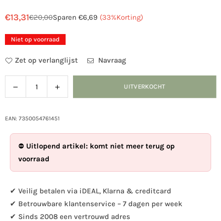
€13,31
€20,00
Sparen
€6,69
(
33
%Korting)
Normale
prijs
Niet op voorraad
Zet op verlanglijst
Navraag
Verlaag
Verhoog
UITVERKOCHT
Hoeveelheid
de
de
hoeveelheid
hoeveelheid
voor
voor
EAN: 7350054761451
DecoBird
DecoBird
-
-
⛔
Uitlopend artikel: komt niet meer terug op
Roodstaart
Roodstaart
voorraad
✔ Veilig betalen via iDEAL, Klarna & creditcard
✔ Betrouwbare klantenservice – 7 dagen per week
✔ Sinds 2008 een vertrouwd adres