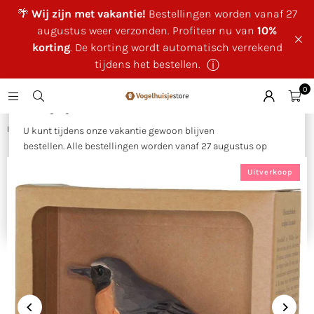
🌴
Wij zijn met vakantie!
Bestellingen worden vanaf 27
augustus weer verzonden. Profiteer nu van
10%
korting
. De korting wordt automatisch verrekend
tijdens het bestellen.
ⓘ
0
×
🌴 Wij zijn met vakantie!
Huis
|
DecoBird - Roodstaart
U kunt tijdens onze vakantie gewoon blijven
bestellen. Alle bestellingen worden vanaf 27 augustus op
volgorde van binnenkomst verzonden.
Uitverkoop
Als bedankje voor uw geduld ontvangt u tijdens onze
vakantie
10% korting op uw bestelling
. Deze wordt
automatisch verrekend tijdens het bestellen.