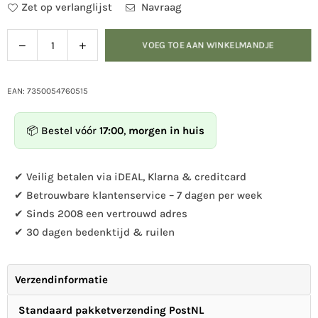
Zet op verlanglijst
Navraag
Verlaag
Verhoog
VOEG TOE AAN WINKELMANDJE
Hoeveelheid
de
de
hoeveelheid
hoeveelheid
voor
voor
EAN: 7350054760515
DecoBird
DecoBird
-
-
📦 Bestel vóór
17:00
,
morgen in huis
Roodborstje
Roodborstje
✔ Veilig betalen via iDEAL, Klarna & creditcard
✔ Betrouwbare klantenservice – 7 dagen per week
✔ Sinds 2008 een vertrouwd adres
✔ 30 dagen bedenktijd & ruilen
Verzendinformatie
Standaard pakketverzending PostNL