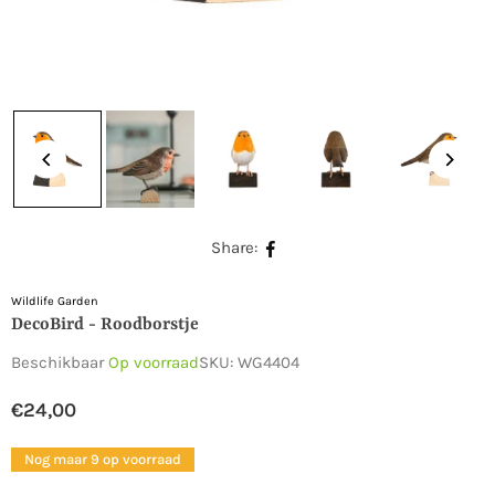
Share:
Wildlife Garden
DecoBird - Roodborstje
Beschikbaar
Op voorraad
SKU:
WG4404
€24,00
Normale
prijs
Nog maar 9 op voorraad