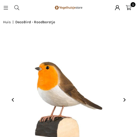
0
Huis
|
DecoBird - Roodborstje